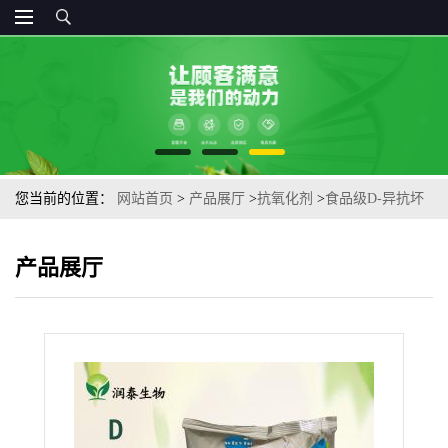
您当前的位置：
网站首页
>
产品展厅
>
抗氧化剂
>
食品级D-异抗坏
血酸钠 异VC钠抗氧化剂 卤肉罐头防腐剂保鲜供应
产品展厅