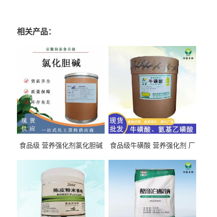
相关产品：
食品级 营养强化剂氯化胆碱
食品级牛磺酸 营养强化剂 厂
氯化胆碱 量大从优
直发 免费取样