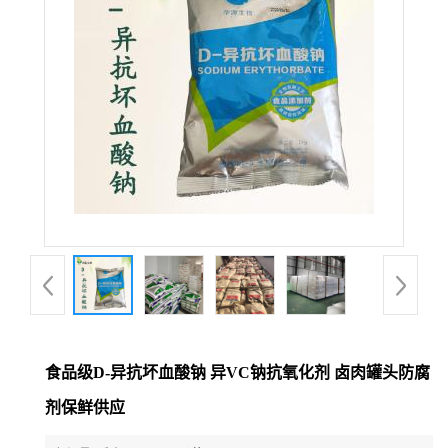
食品级D-异抗坏血酸钠 异VC钠抗氧化剂 卤肉罐头防腐
剂保鲜供应