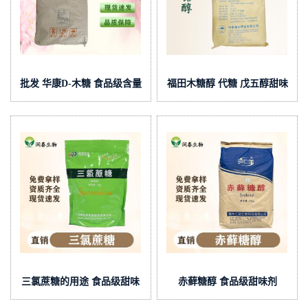
批发 华康D-木糖 食品级含量
福田木糖醇 代糖 戊五醇甜味
99 低热量甜味剂D-戊 醛糖
剂 食品级烘焙食品原料
三氯蔗糖的用途 食品级甜味
赤藓糖醇 食品级甜味剂
剂 蔗糖素