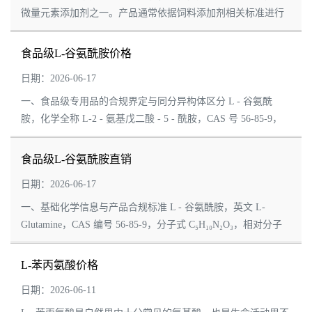
微量元素添加剂之一。产品通常依据饲料添加剂相关标准进行
生产和质量控制，可作为配合饲料、浓缩饲料及预混合饲料中
的硒元素来源，广泛应用于畜禽养殖、水产...
食品级L-谷氨酰胺价格
日期：2026-06-17
一、食品级专用品的合规界定与同分异构体区分 L - 谷氨酰
胺，化学全称 L-2 - 氨基戊二酸 - 5 - 酰胺，CAS 号 56-85-9，
作为纳入国标管理的食品原料，和饲料级、实验室试剂级存在
明确的品质分界线。食品级产品严格遵...
食品级L-谷氨酰胺直销
日期：2026-06-17
一、基础化学信息与产品合规标准 L - 谷氨酰胺，英文 L-
Glutamine，CAS 编号 56-85-9，分子式 C₅H₁₀N₂O₃，相对分子
质量 146.14，属于天然编码氨基酸，是 L - 谷氨酸的酰胺衍生
物，归类食品专用营养强化原料。 国内...
L-苯丙氨酸价格
日期：2026-06-11