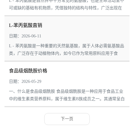
L - 苯丙氨酸是自然界中十分常见的氨基酸，也是生命活动里不
可或缺的基础有机物质，凭借独特的结构与特性，广泛出现在
天然食材、食品加工、生物研究等诸多领域。下文从基础属
性、天然来源、制备方式以及实际应用几个...
L-苯丙氨酸直销
日期：2026-06-11
L - 苯丙氨酸是一种重要的天然氨基酸，属于人体必需氨基酸品
类，广泛存在于动植物体内，如今已作为常用原料应用于食
品、饲料、日化及精细化工等多个领域。凭借稳定的理化特性
与优良的加工适配性，成为工业生产与配方...
食品级烟酰胺价格
日期：2026-05-29
一、什么是食品级烟酰胺 食品级烟酰胺是一种应用于食品工业
中的维生素类营养原料，属于维生素B族成员之一。其通常呈白
色结晶或粉末状，具有较好的水溶性和加工稳定性，在营养强
化食品及功能型配方中具有广泛应用。 ...
下一页