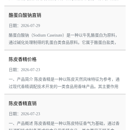
白酸钠具有较好的水分散性和加工适应性，是食品工业中常见
的乳蛋白配料。 该产品通常以粉末形式...
酪蛋白酸钠直销
日期：2026-07-29
酪蛋白酸钠（Sodium Caseinate）是一种以牛乳酪蛋白为原料，
通过碱化处理制得的乳蛋白类食品原料。它属于酪蛋白盐类，
是乳制品加工过程中常用的蛋白质配料之一。 酪蛋白酸钠具有
良好的分散性、乳化性和成膜特性，在...
陈皮香精价格
日期：2026-07-23
一、产品简介 陈皮香精是一种以陈皮天然风味特征为参考，通
过现代香精调配技术开发的一类食品用香味产品。其主要作用
是在食品体系中提供具有陈皮特色的香气表现，使产品呈现柑
橘类清香、果皮芳香以及成熟果香等风味...
陈皮香精直销
日期：2026-07-23
一、产品概述 陈皮香精是一种以陈皮特征香气为基础，通过香