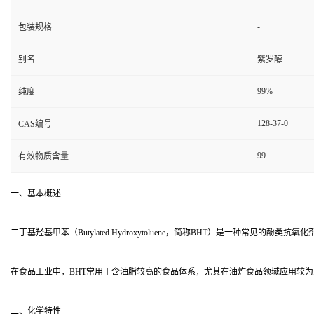
-
包装规格
别名
紫罗醇
99%
纯度
128-37-0
CAS编号
99
有效物质含量
一、基本概述
二丁基羟基甲苯（Butylated Hydroxytoluene，简称BHT）是一
在食品工业中，BHT常用于含油脂较高的食品体系，尤其在油炸食品领域应用较为
二、化学特性