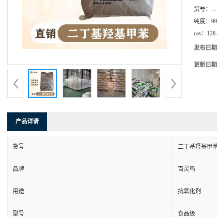
货号：
二
纯度：
99
cas：
128
发布日期
更新日期
产品详请
货号
二丁基羟基甲
品牌
百灵鸟
用途
抗氧化剂
型号
食品级