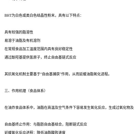
BHT为白色或类白色结晶性粉末，具有以下特点：
具有较强的脂溶性
易溶于油脂及有机溶剂
在常规食品加工温度范围内具有良好稳定性
通过酚羟基提供氢原子，终止自由基链式反应
其抗氧化机制主要基于“自由基捕获”作用，从而延缓油脂氧化进程。
三、作用机理（食品体系）
在油炸食品体系中，油脂在高温及空气条件下容易发生氧化反应，生成过氧化物及
自由基终止作用：与脂肪自由基结合，阻断链式反应
延缓氧化反应进程：降低油脂酸败速度