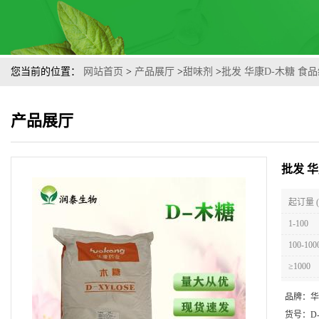
您当前的位置：
网站首页
>
产品展厅
>
甜味剂
>
批发 华康D-木糖 食
产品展厅
批发 
起订量 
1-100
100-100
≥1000
品牌：
华
货号：
D