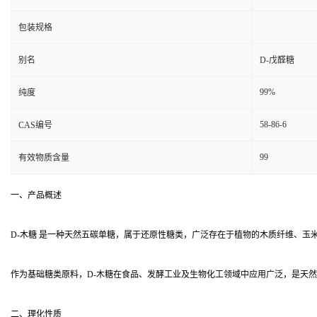
包装规格
别名
D-戊醛糖
99%
纯度
58-86-6
CAS编号
99
有效物质含量
一、产品概述
D-木糖 是一种天然五碳单糖，属于还原性糖类，广泛存在于植物的木质纤维、玉
作为基础糖类原料，D-木糖在食品、发酵工业及生物化工领域中应用广泛，是天
二、理化性质