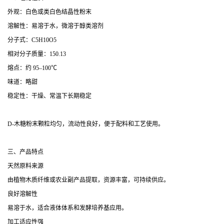
外观：白色或类白色结晶性粉末
溶解性：易溶于水，微溶于醇类溶剂
分子式：C5H10O5
相对分子质量：150.13
熔点：约 95–100℃
味道：略甜
稳定性：干燥、常温下长期稳定
D-木糖粉末颗粒均匀，流动性良好，便于配料和工艺使用。
三、产品特点
天然原料来源
由植物木质纤维或农业副产品提取，资源丰富，可持续供应。
良好溶解性
易溶于水，适合液体体系和发酵培养基应用。
加工适应性强