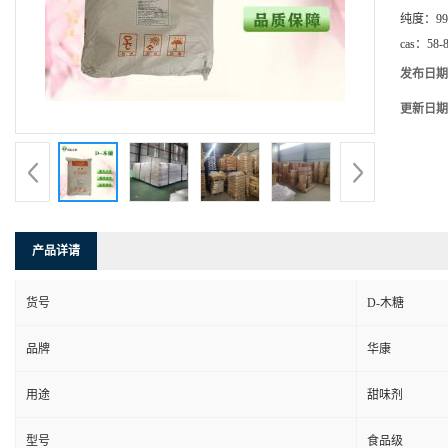
纯度：
99
cas：
58-
发布日期
更新日期
产品详请
货号
D-木糖
品牌
华康
用途
甜味剂
型号
食品级