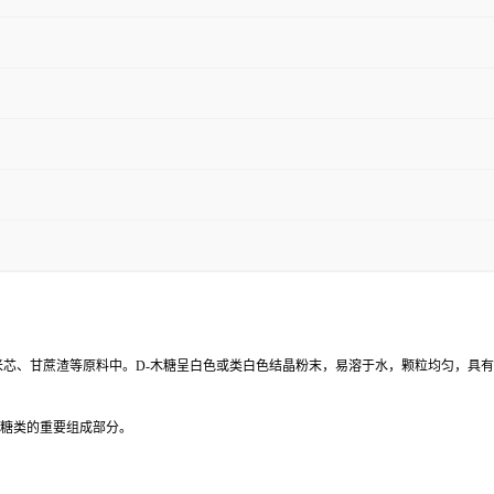
米芯、甘蔗渣等原料中。D-木糖呈白色或类白色结晶粉末，易溶于水，颗粒均匀，具
然糖类的重要组成部分。