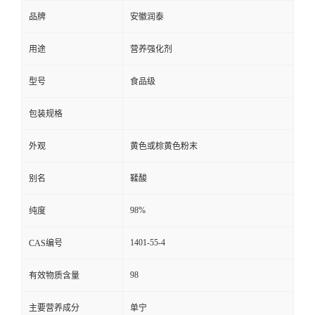
品牌
安徽润泰
用途
营养强化剂
型号
食品级
包装规格
外观
黄色或棕黄色粉末
别名
鞣酸
98%
纯度
1401-55-4
CAS编号
98
有效物质含量
主要营养成分
单宁