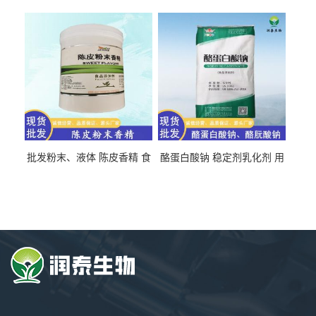
氯化胆碱 量大从优
直发 免费取样
批发粉末、液体 陈皮香精 食
酪蛋白酸钠 稳定剂乳化剂 用
品级 水溶 油溶型
于食品饮料肉制品