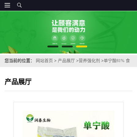
您当前的位置：
网站首页
>
产品展厅
>
营养强化剂
>
单宁酸81% 食
品级92%-98% 鞣酸 五倍子提取物直销
产品展厅