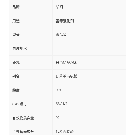
品牌
华阳
用途
营养强化剂
型号
食品级
包装规格
外观
白色结晶粉末
别名
L-苯基丙氨酸
99%
纯度
63-91-2
CAS编号
99
有效物质含量
主要营养成分
L-苯丙氨酸