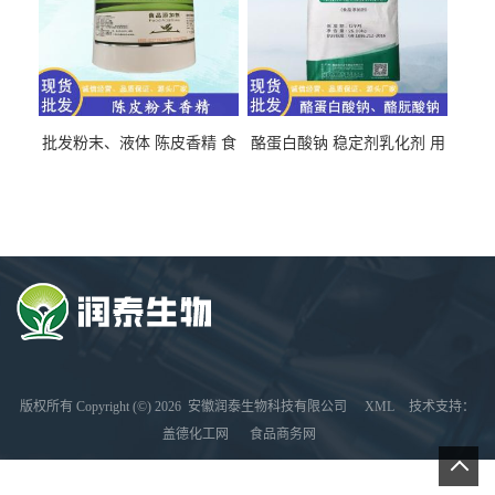
批发粉末、液体 陈皮香精 食
酪蛋白酸钠 稳定剂乳化剂 用
品级 水溶 油溶型
于食品饮料肉制品
版权所有 Copyright (©) 2026
安徽润泰生物科技有限公司
XML
技术支持：
盖德化工网
食品商务网