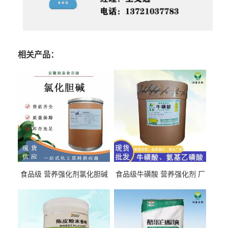
相关产品：
食品级 营养强化剂氯化胆碱
食品级牛磺酸 营养强化剂 厂
氯化胆碱 量大从优
直发 免费取样