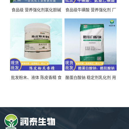
食品级 营养强化剂氯化胆碱
食品级牛磺酸 营养强化剂 厂
氯化胆碱 量大从优
直发 免费取样
批发粉末、液体 陈皮香精 食
酪蛋白酸钠 稳定剂乳化剂 用
品级 水溶 油溶型
于食品饮料肉制品