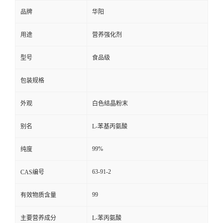
品牌
华阳
用途
营养强化剂
型号
食品级
包装规格
外观
白色结晶粉末
别名
L-苯基丙氨酸
99%
纯度
63-91-2
CAS编号
99
有效物质含量
主要营养成分
L-苯丙氨酸