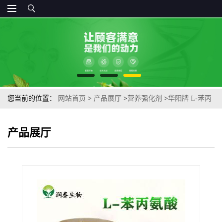
您当前的位置：
网站首页
>
产品展厅
>
营养强化剂
>
华阳牌 L-苯丙
氨酸 食品级氨基酸 用于软糖布丁 价格
产品展厅