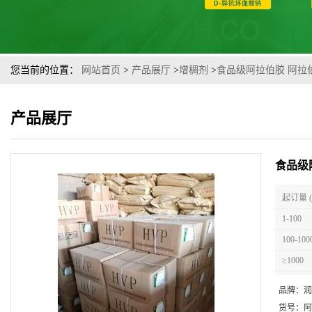
您当前的位置：
网站首页
>
产品展厅
>
增稠剂
>
食品级阿拉伯胶 阿拉
产品展厅
食品级
起订量 
1-100
100-100
≥1000
品牌：
润
货号：
阿