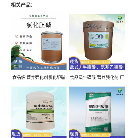
相关产品：
食品级 营养强化剂氯化胆碱
食品级牛磺酸 营养强化剂 厂
氯化胆碱 量大从优
直发 免费取样