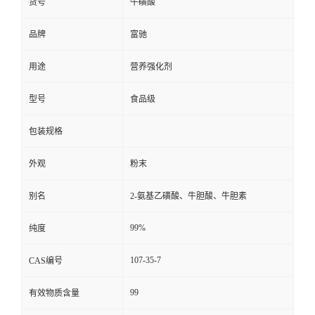
货号
牛磺酸
品牌
富驰
用途
营养强化剂
型号
食品级
包装规格
外观
粉末
别名
2-氨基乙磺酸、牛胆酸、牛胆素
99%
纯度
107-35-7
CAS编号
99
有效物质含量