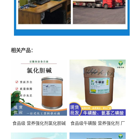
相关产品：
食品级 营养强化剂氯化胆碱
食品级牛磺酸 营养强化剂 厂
氯化胆碱 量大从优
直发 免费取样