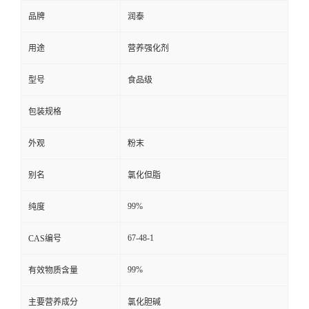
品牌
润泰
用途
营养强化剂
型号
食品级
包装规格
外观
粉末
别名
氯化但脂
99%
纯度
67-48-1
CAS编号
99%
有效物质含量
主要营养成分
氯化胆碱