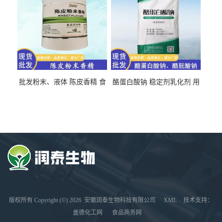
批发粉末、液体 陈皮香精 食
酪蛋白酸钠 稳定剂乳化剂 用
品级 水溶 油溶型
于食品饮料肉制品
版权所有 Copyright (©) 2026
安徽润泰生物科技有限公司
XML
技术支持：
盖德化工网
食品商务网