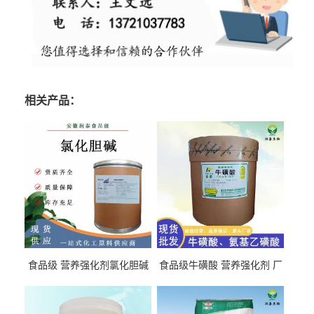
相关产品：
食品级 营养强化剂氯化胆碱
食品级牛磺酸 营养强化剂 厂
氯化胆碱 量大从优
直发 免费取样