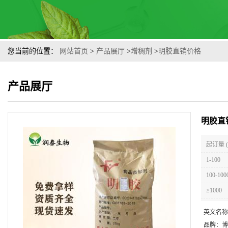
您当前的位置：
网站首页
>
产品展厅
>
增稠剂
>
明胶直销价格
产品展厅
明胶直
起订量 
1-100
100-100
≥1000
英文名称
品牌：
博