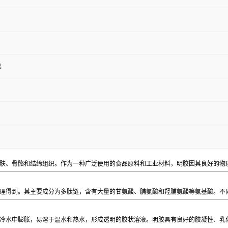
绵
肤、骨骼和结缔组织。作为一种广泛使用的食品原料和工业材料，明胶因其良好的物
理得到。其主要成分为多肽链，含有大量的甘氨酸、脯氨酸和羟脯氨酸等氨基酸。不
冷水中膨胀，易溶于温水和热水，形成透明的胶状溶液。明胶具有良好的胶凝性、乳