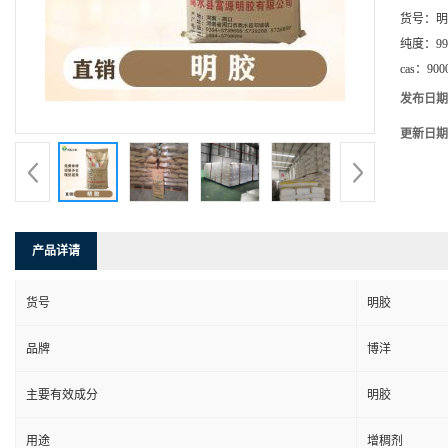
货号：
明
纯度：
99
cas：
900
发布日期
更新日期
产品详请
货号
明胶
品牌
博洋
主要有效成分
明胶
用途
增稠剂