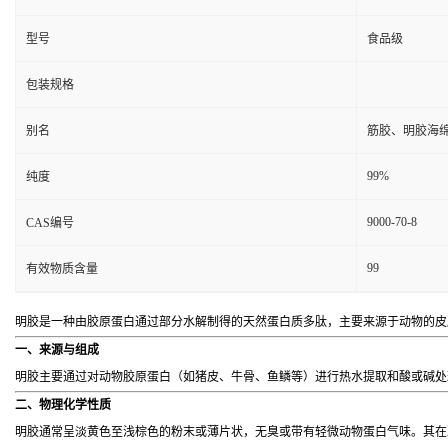
型号
食品级
包装规格
别名
筋胶、明胶海
99%
纯度
9000-70-8
CAS编号
99
有效物质含量
明胶是一种由胶原蛋白通过部分水解制得的天然蛋白质多肽，主要来源于动物的皮
一、来源与组成
明胶主要通过对动物胶原蛋白（如猪皮、牛骨、鱼鳞等）进行热水提取和酸或碱处
二、物理化学性质
明胶通常呈淡黄色至浅棕色的粉末或薄片状，无臭或带有轻微动物蛋白气味。其在