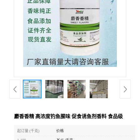
麝香香精 高浓度钓鱼腥味 促食诱鱼剂香料 食品级
起订量 (千克)
价格