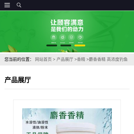
您当前的位置：
网站首页
>
产品展厅
>
香精
>
麝香香精 高浓度钓鱼
腥味 促食诱鱼剂香料 食品级
产品展厅