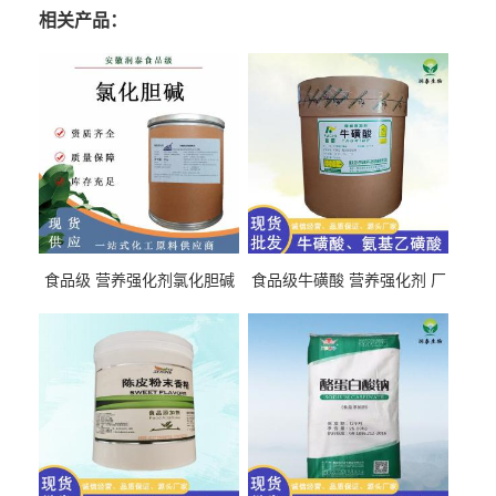
相关产品：
食品级 营养强化剂氯化胆碱
食品级牛磺酸 营养强化剂 厂
氯化胆碱 量大从优
直发 免费取样