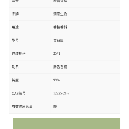
货号
麝香香精
品牌
润泰生物
用途
香精香料
型号
食品级
25*1
包装规格
别名
麝香香精
99%
纯度
12225-21-7
CAS编号
99
有效物质含量