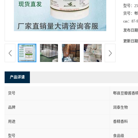
型号：
25
货号：
郫
cas：
87-
发布日期
更新日期
产品详请
货号
郫县豆瓣酱香
品牌
润泰生物
用途
香精香料
型号
食品级