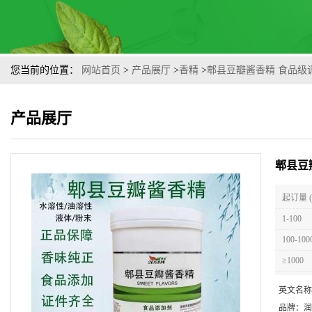
您当前的位置：
网站首页
>
产品展厅
>
香精
>
郫县豆瓣酱香精 食品级
产品展厅
郫县豆
起订量 
1-100
100-100
≥1000
英文名称
品牌：
润