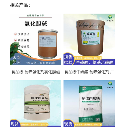
相关产品：
食品级 营养强化剂氯化胆碱
食品级牛磺酸 营养强化剂 厂
氯化胆碱 量大从优
直发 免费取样