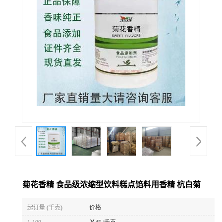
菊花香精 食品级浓缩型饮料糕点馅料用香精 杭白菊
起订量 (千克)
价格