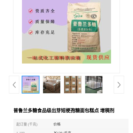
普鲁兰多糖食品级出芽短梗孢糖面包糕点 增稠剂
起订量 (千克)
价格