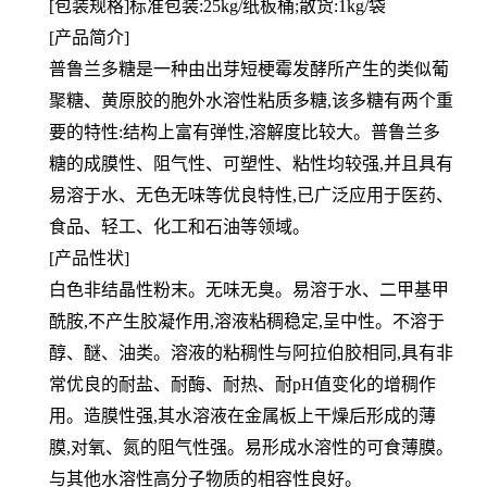
[包装规格]标准包装:25kg/纸板桶;散货:1kg/袋
[产品简介]
普鲁兰多糖是一种由出芽短梗霉发酵所产生的类似葡
聚糖、黄原胶的胞外水溶性粘质多糖,该多糖有两个重
要的特性:结构上富有弹性,溶解度比较大。普鲁兰多
糖的成膜性、阻气性、可塑性、粘性均较强,并且具有
易溶于水、无色无味等优良特性,已广泛应用于医药、
食品、轻工、化工和石油等领域。
[产品性状]
白色非结晶性粉末。无味无臭。易溶于水、二甲基甲
酰胺,不产生胶凝作用,溶液粘稠稳定,呈中性。不溶于
醇、醚、油类。溶液的粘稠性与阿拉伯胶相同,具有非
常优良的耐盐、耐酶、耐热、耐pH值变化的增稠作
用。造膜性强,其水溶液在金属板上干燥后形成的薄
膜,对氧、氮的阻气性强。易形成水溶性的可食薄膜。
与其他水溶性高分子物质的相容性良好。