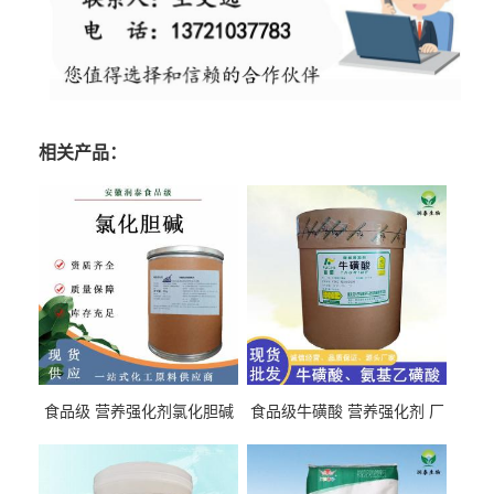
相关产品：
食品级 营养强化剂氯化胆碱
食品级牛磺酸 营养强化剂 厂
氯化胆碱 量大从优
直发 免费取样