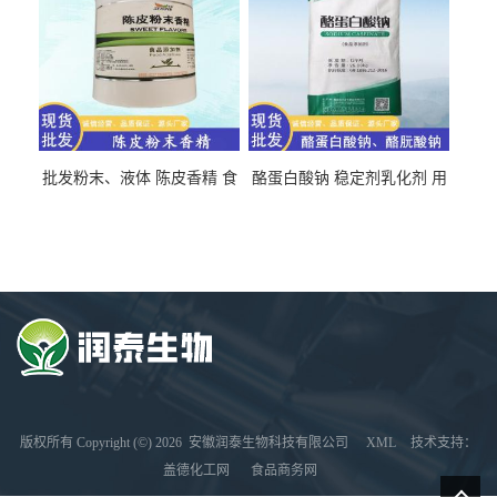
批发粉末、液体 陈皮香精 食
酪蛋白酸钠 稳定剂乳化剂 用
品级 水溶 油溶型
于食品饮料肉制品
版权所有 Copyright (©) 2026
安徽润泰生物科技有限公司
XML
技术支持：
盖德化工网
食品商务网