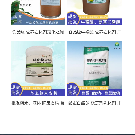
食品级 营养强化剂氯化胆碱
食品级牛磺酸 营养强化剂 厂
氯化胆碱 量大从优
直发 免费取样
批发粉末、液体 陈皮香精 食
酪蛋白酸钠 稳定剂乳化剂 用
品级 水溶 油溶型
于食品饮料肉制品