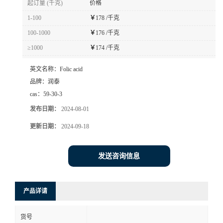
起订量 (千克)
价格
1-100
￥
178 /千克
100-1000
￥
176 /千克
≥1000
￥
174 /千克
英文名称：
Folic acid
品牌：
润泰
cas：
59-30-3
发布日期：
2024-08-01
更新日期：
2024-09-18
发送咨询信息
产品详请
货号