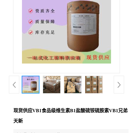
现货供应VB1食品级维生素B1盐酸硫铵硫胺素VB1兄弟
天新