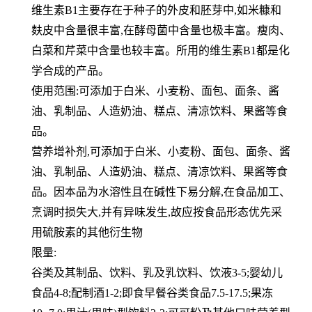
维生素B1主要存在于种子的外皮和胚芽中,如米糠和
麸皮中含量很丰富,在酵母菌中含量也极丰富。瘦肉、
白菜和芹菜中
含量也较丰富。所用的维生素B1都是化
学合成的产品。
使用范围:可添加于白米、小麦粉、面包、面条、酱
油、乳制品、人造奶油、糕点、清凉饮料、果酱等食
品。
营养增补剂,可添加于白米、小麦粉、面包、面条、酱
油、乳制品、人造奶油、糕点、清凉饮料、果酱等食
品。因本品为
水溶性且在碱性下易分解,在食品加工、
烹调时损失大,并有异味发生,故应按食品形态优先采
用硫胺素的其他衍生物
限量:
谷类及其制品、饮料、乳及乳饮料、饮液3-5;婴幼儿
食品4-8;配制酒1-2;即食早餐谷类食品7.5-17.5;果冻