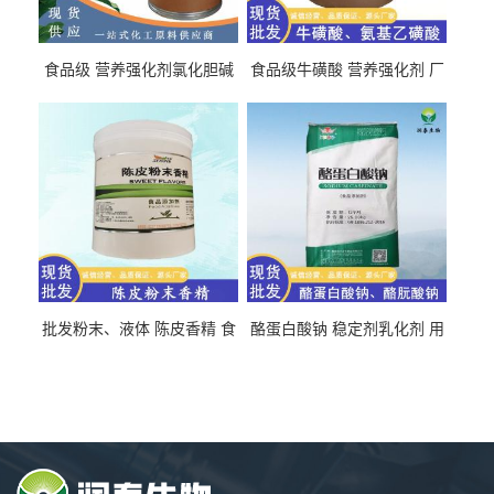
食品级 营养强化剂氯化胆碱
食品级牛磺酸 营养强化剂 厂
氯化胆碱 量大从优
直发 免费取样
批发粉末、液体 陈皮香精 食
酪蛋白酸钠 稳定剂乳化剂 用
品级 水溶 油溶型
于食品饮料肉制品