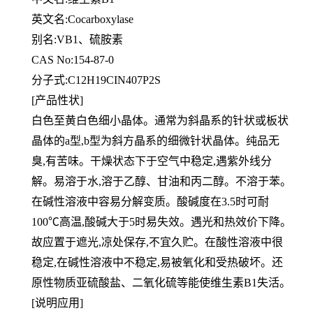
英文名:Cocarboxylase
别名:VB1、硫胺素
CAS No:154-87-0
分子式:C12H19CIN407P2S
[产品性状]
白色至黄白色细小晶体。通常为斜晶系的针状或板状
晶体的a型,b型为斜方晶系的细微针状晶体。纯品无
臭,有苦味。干
燥状态下于空气中稳定,遇紫外线分
解。易溶于水,溶于乙醇、甘油和丙二醇。不溶于苯。
在碱性溶液中容易分解变质。酸碱度在3.5时可耐
100℃高温,酸碱大于5时易失效。遇光和热效价下降。
故应置于遮光,
凉处保存,不宜久贮。在酸性溶液中很
稳定,在碱性溶液中不稳定,易被氧化和受热破坏。还
原性物质亚硫酸盐、二氧化硫
等能使维生素B1失活。
[说明应用]