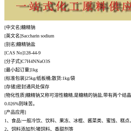
[中文名]糖精钠
[英文名]Saccharin sodium
[别名]糖精钠盐
[CAS No]128-44-9
[分子式]C7H4NNaO3S
[最小起订量]1kg
[标准包装]25kg/纸板桶;散货:1kg/袋
[存储]密封通风处保存
[物化性质]糖精钠又称可溶性糖精,是糖精的钠盐,带有两个结
0.026%则味苦。
[产品应用]
1、食品:一般冷饮、饮料、果冻、冰棍、酱菜类、蜜饯、糕
2、饲料添加剂:猪饲料、香甜剂等