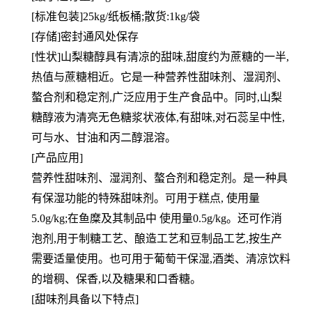
[标准包装]25kg/纸板桶;散货:1kg/袋
[存储]密封通风处保存
[性状]山梨糖醇具有清凉的甜味,甜度约为蔗糖的一半,
热值与蔗糖相近。它是一种营养性甜味剂、湿润剂、
螯合剂和稳定剂,广泛应用于生产食品中。同时,山梨
糖醇液为清亮无色糖浆状液体,有甜味,对石蕊呈中性,
可与水、甘油和丙二醇混溶。
[产品应用]
营养性甜味剂、湿润剂、螯合剂和稳定剂。是一种具
有保湿功能的特殊甜味剂。可用于糕点, 使用量
5.0g/kg;在鱼糜及其制品中 使用量0.5g/kg。还可作消
泡剂,用于制糖工艺、酿造工艺和豆制品工艺,按生产
需要适量使用。也可用于葡萄干保湿,酒类、清凉饮料
的增稠、保香,以及糖果和口香糖。
[甜味剂具备以下特点]