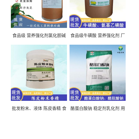
食品级 营养强化剂氯化胆碱
食品级牛磺酸 营养强化剂 厂
氯化胆碱 量大从优
直发 免费取样
批发粉末、液体 陈皮香精 食
酪蛋白酸钠 稳定剂乳化剂 用
品级 水溶 油溶型
于食品饮料肉制品