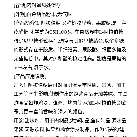
[存储]密封通风处保存
[外观]白色结晶粉末,无气味
[产品简介]L-阿拉伯糖,又称树胶醛糖、果胶糖,是一种
戊醛糖,化学式为C5H10O5。在自然界中L-阿拉伯糖
很少以单糖形式存在,通常与其他单糖结合,以杂多糖
的形式存在于胶质、半纤维素、果胶酸、细菌多糖及
某些糖苷中。其对热和酸的稳定性高。甜度是蔗糖的
50%左右,溶于水。
[产品应用说明]
加入L-阿拉伯糖后可对面团流变学性质、口感、加工
工艺等产生影响,使制作出的焙烤食品更加美味。在烹
炸食品如炸鸡块、烧鸡、烤肉等添加L-阿拉伯糖会赋
予其更丰富的香味和诱人的颜色。
用途:甜味剂。用于肉制品,烘烤制品,鱼肉制品,调味品,
果酱,无醇饮料,糖果和糖食涂抹制品。作为新兴的健