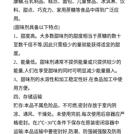
康糖,在乳制品、糕点、面包、儿童食品、冰淇淋、饮
料、甜点、巧克力、家用蔗糖等食品中得到广泛应
用。
[甜味剂具备以下特点]
1、甜度高。大多数甜味剂的甜度相当于蔗糖的数十
至数千倍不等,因此只需极少的量就能获得适宜的甜
度。
2、能量低。甜味剂通常不提供能量或只提供较少的
能量,人们在享受甜味的同时可明显减少能量摄入。
3、甜味剂的水溶性和加工稳定性好,在食品加工中使
用方便。
四、存储运输
贮存:本品不属危险品，不可燃,密封存放于室内阴
凉、通风、干燥处。未使用完前,每次使用后容器应严
格密封。在2℃~30℃条件下保存在原装密闭容器中
运输:本品运输中要密封好,防潮、防强碱强酸及防雨