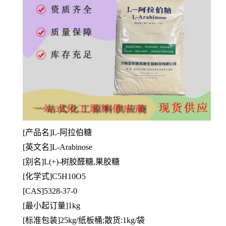
[产品名]L-阿拉伯糖
[英文名]L-Arabinose
[
别名]L(+)-树胶醛糖,果胶糖
[
化学式]C5H10O5
[CAS]5328-37-0
[最小起订量]1kg
[标准包装]25kg/纸板桶;散货:1kg/袋