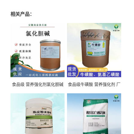
相关产品：
食品级 营养强化剂氯化胆碱
食品级牛磺酸 营养强化剂 厂
氯化胆碱 量大从优
直发 免费取样