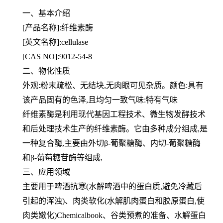
一、基本介绍
[产品名称]:纤维素酶
[英文名称]:cellulase
[CAS NO]:9012-54-8
二、物化性质
外观:粉末疏松、无结块,无肉眼可见杂质。颜色:具有
该产品固有的色泽,且均匀一致气味:特有气味
纤维素酶是利用现代基因工程技术、微生物发酵技术
和后处理技术生产的纤维素酶。它由多种成分组成,是
一种复合酶,
主要由外切β-葡聚糖酶、内切-葡聚糖酶
和β-葡萄糖苷酶等组成,
三、应用领域
主要用于啤酒抗寒(水解啤酒中的蛋白质,避免冷藏后
引起的浑浊)、肉类软化(水解肌肉蛋白和胶原蛋白,使
肉类嫩化)Che
micalbook、谷类预煮的准备、水解蛋白