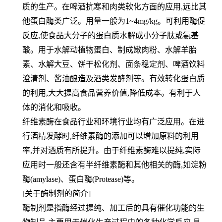
质的生产。在啤酒抗寒和肉类软化方面的应用,远比其
他蛋白酶类广泛。用量
一般为1~4mg/kg。
可利用酶促
反应,使食品大分子的蛋白质水解成小分子肽或氨基
酸。用于水解动植物蛋白、制成嫩肉粉、水解羊胎
素、水
解大豆、饼干松化剂、面条稳定剂、啤酒饮料
澄清剂、酱油酿造及酒类发酵剂等。有效转化蛋白质
的利用,大大提高食品
营养价值,降低成本。有利于人
体的消化和吸收。
纤维素酶在食品行业和环境行业均有广泛应用。在进
行酒精发酵时,纤维素酶的添加可以增加原料的利用
率,并对酒质有
所提升。
由于纤维素酶难以提纯,实际
应用时一般还含有半纤维素酶和其他相关的酶,如淀粉
酶(amylase)、蛋白酶(Protease)
等。
[关于酶制剂的简介]
酶制剂是指酶经过提纯、加工后的具有催化功能的生