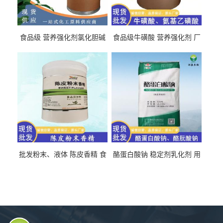
食品级 营养强化剂氯化胆碱
食品级牛磺酸 营养强化剂 厂
氯化胆碱 量大从优
直发 免费取样
批发粉末、液体 陈皮香精 食
酪蛋白酸钠 稳定剂乳化剂 用
品级 水溶 油溶型
于食品饮料肉制品