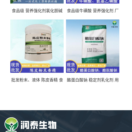
食品级 营养强化剂氯化胆碱
食品级牛磺酸 营养强化剂 厂
氯化胆碱 量大从优
直发 免费取样
批发粉末、液体 陈皮香精 食
酪蛋白酸钠 稳定剂乳化剂 用
品级 水溶 油溶型
于食品饮料肉制品