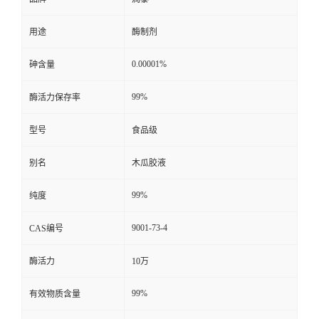
用途
酶制剂
0.00001%
砷含量
99%
酶活力保存率
型号
食品级
别名
木瓜胶液
99%
纯度
9001-73-4
CAS编号
酶活力
10万
99%
有效物质含量