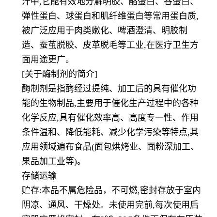
汁中,它能有效地分解明胶、酪蛋白、谷蛋白、
弹性蛋白、球蛋白和肌纤维蛋白等常用蛋白质,
被广泛应用于肉类嫩化、啤酒澄清、明胶制
造、蚕茧脱胶、皮革脱毛等工业,在医疗卫生方
面用途更广。
[关于酶制剂的简介]
酶制剂是指酶经过提纯、加工后的具有催化功
能的生物制品,主要用于催化生产过程中的各种
化学反应,具有催化效率高、高度专一性、作用
条件温和、降低能耗、减少化学污染等特点,其
应用领域遍布食品(面包烘烤业、面粉深加工、
果品加工业等)。
存储运输
贮存:本品不属危险品，不可燃,密封存放于室内
阴凉、通风、干燥处。未使用完前,每次使用后