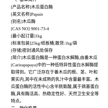
[产品名称]木瓜蛋白酶
[英文名称]Papain
[别名]木瓜酶
[CAS NO] 9001-73-4
[最小起订量]1kg
[标准包装]25kg/纸板桶;散货:1kg/袋
[存储]密封通风处保存
[简介]木瓜蛋白酶是一种蛋白水解酶,由番木瓜
(Carieapapaya)中的一种低特异性蛋白水解酶提
取得到。它广泛存在于番木瓜的根、茎、叶和
果实内,其中在未成熟的乳汁中含量最丰富。木
瓜蛋白酶的活性中心含半胱氨酸,属于巯基蛋白
酶,具有酶活高、热稳定性好、天然卫生安全等
特点。