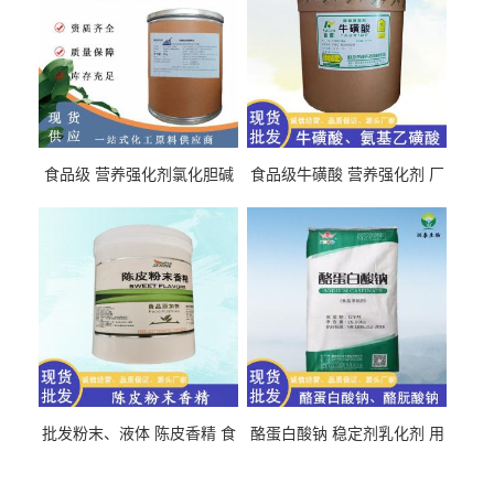
食品级 营养强化剂氯化胆碱
食品级牛磺酸 营养强化剂 厂
氯化胆碱 量大从优
直发 免费取样
批发粉末、液体 陈皮香精 食
酪蛋白酸钠 稳定剂乳化剂 用
品级 水溶 油溶型
于食品饮料肉制品