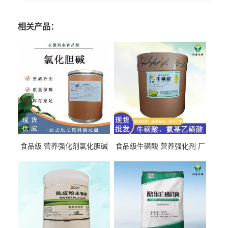
相关产品：
食品级 营养强化剂氯化胆碱
食品级牛磺酸 营养强化剂 厂
氯化胆碱 量大从优
直发 免费取样