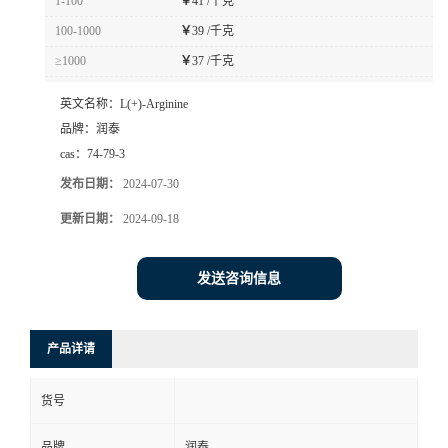
1-100
￥
41 /千克
100-1000
￥
39 /千克
≥1000
￥
37 /千克
英文名称：
L(+)-Arginine
品牌：
润泰
cas：
74-79-3
发布日期：
2024-07-30
更新日期：
2024-09-18
发送咨询信息
产品详请
货号
品牌
润泰