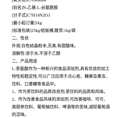
[别名]N-乙基-L-谷氨酰胺
[分子式]C7H14N2O3
[最小起订量]1kg
[标准包装]25kg/纸板桶;散货:1kg/袋
二、性状
外观:白色结晶粉末,无臭,有甜酸味。
溶解性:溶于水,不溶于乙醇
二、产品用途
L-茶氨酸作为一种新兴的食品添加剂,具有优良的加工
特性和稳定性,可以广泛应用于点心类、糖果及果冻、
饮料、口香糖等食品中。
1、作为茶饮料的品质改良剂,茶饮料的品质和风味。
2、作为改善食品风味的添加剂,可改善咖啡、可可、
高丽参饮料、葡萄柚饮料、啤酒等的苦味,减轻葡萄酒
的涩味。