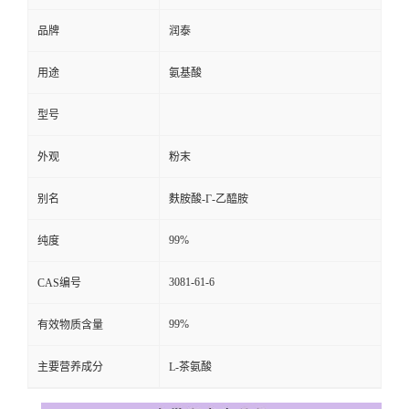
品牌
润泰
用途
氨基酸
型号
外观
粉末
别名
麩胺酸-Γ-乙醯胺
99%
纯度
3081-61-6
CAS编号
99%
有效物质含量
主要营养成分
L-茶氨酸