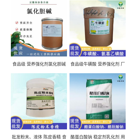
食品级 营养强化剂氯化胆碱
食品级牛磺酸 营养强化剂 厂
氯化胆碱 量大从优
直发 免费取样
批发粉末、液体 陈皮香精 食
酪蛋白酸钠 稳定剂乳化剂 用