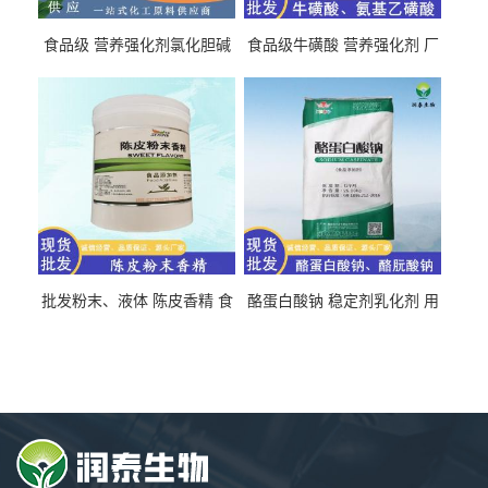
食品级 营养强化剂氯化胆碱
食品级牛磺酸 营养强化剂 厂
氯化胆碱 量大从优
直发 免费取样
批发粉末、液体 陈皮香精 食
酪蛋白酸钠 稳定剂乳化剂 用
品级 水溶 油溶型
于食品饮料肉制品