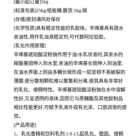
[最小起订量]1kg
[标准包装]25kg/纸板桶;散货:1kg/袋
[存储]密封通风处保存
[
化学性质]具有稳定性能的乳胶体。辛烯基具有疏水
亲油性,用作乳浊液稳定剂,可代替阿拉伯胶。
[乳化作用原理]
辛烯基琥珀酸淀粉钠作用于油/水乳状液时,其亲水的
羧酸基团伸入到水里,亲油的辛烯基长链伸入到油里,
在油水界面上则由多糖长链形成一层坚韧不易破裂的
薄膜,使分散相颗粒难以聚集和分离,使其具有非常好
的乳化、增稠特性。辛烯基琥珀酸淀粉钠在水中溶解
性好,又呈透明的液体,因而它与蔗糖酯及其他胶制品
相比性能更好,可赋予乳液外观有光泽、口感润滑的感
觉。
[产品用途]
1、乳化香精和饮料乳剂:1.0-13,起乳化、稳固、增稠