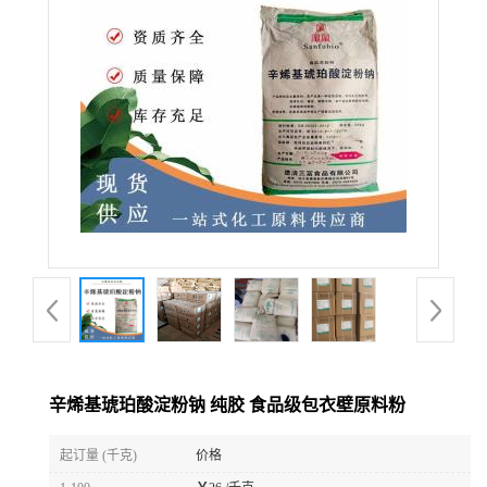
辛烯基琥珀酸淀粉钠 纯胶 食品级包衣壁原料粉
起订量 (千克)
价格