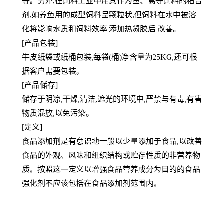
等。另外,在饲料工
业中用其作为鱼、禽等饲料的粘合
剂,如养鱼用的成型饲料呈颗粒状,但饲料在水中被溶
化将影响水质和饲料效率,添加热
凝胶后 改善。
[产品包装]
牛皮纸袋或纸桶包装,每袋(桶)净含量为25KG,还可根
据客户需要包装。
[产品储存]
储存于阴凉,干燥,清洁,遮光的环境中,严禁与有毒,有害
物质混放,以免污染。
[定义]
食品添加剂是有意识地一般以少量添加于食品,以改善
食品的外观、风味和组织结构或贮存性质的非营养物
质。按照这一定义以增强食品营养成分为目的的食品
强化剂不应该包括在食品添加剂范围内。