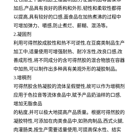
加后,产品具有良好的质构和外形,韧性和柔软性都得
以提高,具有较好的口感,面食
品在加热煮沸的过程中
可增加弹力、嚼感,防止煮烂、薪糊、混汤等。
2.凝固剂
利用可得然胶成胶性和热不可逆性,在豆腐类制品生产
加工中,适量使用可增强耐热、耐冷冻性,改良口感,改
善成形性,将
不同成分的含可得然胶的混合物放在容器
中加热,可以制作出多种具有美观外形的凝胶制品。
3.增稠剂
可得然胶含热凝胶的流体呈假塑性,故可以作为增稠剂
应用于色拉音等流体食品中,赋予产品奶油样的口感,
增加无脂食品
的粘度,并可以极大地提高产品质量。根据可得然胶的
凝胶特性,可添加在肉类食品中,如熟肉制品,西式火腿,
肉灌肠类,按
生产需要适量使用,可提高保水性、结实