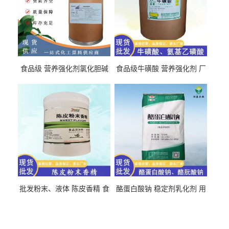
食品级 营养强化剂氯化胆碱
食品级牛磺酸 营养强化剂 厂
氯化胆碱 量大从优
直发 免费取样
批发粉末、液体 陈皮香精 食
酪蛋白酸钠 稳定剂乳化剂 用
品级 水溶 油溶型
于食品饮料肉制品