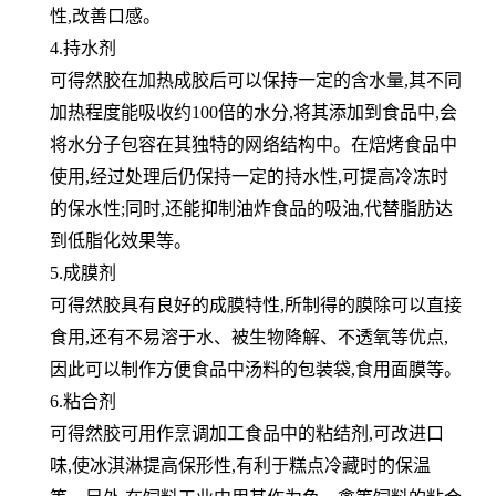
性,改善口感。
4.持水剂
可得然胶在加热成胶后可以保持一定的含水量,其不同
加热程度能吸收约100倍的水分,将其添加到食品中,会
将水分子包
容在其独特的网络结构中。在焙烤食品中
使用,经过处理后仍保持一定的持水性,可提高冷冻时
的保水性;同时,还能抑制油
炸食品的吸油,代替脂肪达
到低脂化效果等。
5.成膜剂
可得然胶具有良好的成膜特性,所制得的膜除可以直接
食用,还有不易溶于水、被生物降解、不透氧等优点,
因此可以制作
方便食品中汤料的包装袋,食用面膜等。
6.粘合剂
可得然胶可用作烹调加工食品中的粘结剂,可改进口
味,使冰淇淋提高保形性,有利于糕点冷藏时的保温