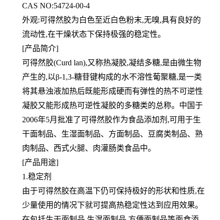
CAS NO:54724-00-4
外观:可得然胶为白色至近白色粉末,无嗅,具有良好的
流动性,在干燥状态下保持极强的稳定性。
[产品简介]
可得然胶(Curd lan),又称热凝胶,凝结多糖,是由微生物
产生的,以β-1,3-糖苷键构成的水不溶性葡聚糖,是一类
将其悬浊液
加热后既能形成硬而有弹性的热不可逆性
凝胶又能形成热可逆性凝胶的多糖类的总称。中国于
2006年5月批准了可得然
胶作为食品添加剂,可用于生
干面制品、生湿面制品、方面制品、豆腐类制品、熟
肉制品、西式火腿、肉灌肠类食品中。
[产品用途]
1.稳定剂
由于可得然胶在高温下仍可保持极好的形状和性质,在
少量使用的情况下就可提高热稳定性达到应用效果。
在包括生干面
制品,生湿面制品,方便面制品等面食添