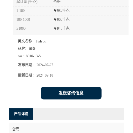
起订量 (千克)
价格
1-100
￥
98 /千克
100-1000
￥
96 /千克
≥1000
￥
94 /千克
英文名称：
Fish oil
品牌：
润泰
cas：
8016-13-5
发布日期：
2024-07-27
更新日期：
2024-09-18
发送咨询信息
产品详请
货号