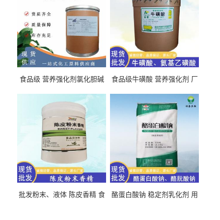
食品级 营养强化剂氯化胆碱
食品级牛磺酸 营养强化剂 厂
氯化胆碱 量大从优
直发 免费取样
批发粉末、液体 陈皮香精 食
酪蛋白酸钠 稳定剂乳化剂 用
品级 水溶 油溶型
于食品饮料肉制品