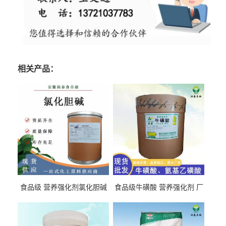
相关产品：
食品级 营养强化剂氯化胆碱
食品级牛磺酸 营养强化剂 厂
氯化胆碱 量大从优
直发 免费取样