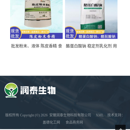
批发粉末、液体 陈皮香精 食
酪蛋白酸钠 稳定剂乳化剂 用
品级 水溶 油溶型
于食品饮料肉制品
版权所有 Copyright (©) 2026
安徽润泰生物科技有限公司
XML
技术支持：
盖德化工网
食品商务网