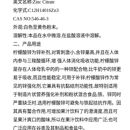
英文名称:Zinc Citrate
化学式:C12H14016Zn3
CAS NO:546-46-3
外观:白色至黄色粉末。
溶解性:本品在水中微溶,在盐酸溶液中溶解。
二、产品用途
柠檬酸锌为锌补剂,对胃刺激小,含锌量高,并且在人体
内参与三羧酸循环,增 强人体消化吸收功能,柠檬酸锌
是存在人体母
乳中的的一种锌配合物,比牛奶中的锌更
易于吸收,而且性能稳定,可用于补锌;柠檬酸锌作为常
见的锌强化剂,它兼具有抗
黏结剂功能性,故特别适用
于制造片状营养强化补剂和粉状混合食品;铁、锌同时
严重缺乏时,选用柠檬酸锌可避免与铁起
拮抗作用。因
其具有螯合作用,可增加果汁饮料了的澄清度,而且可
呈果汁爽口的酸味,所以在果汁饮料中应用广泛;也可
广
泛应用在谷类及其制品和食盐中。