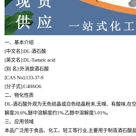
一、基本介绍
[中文名]:DL-酒石酸
[英文名]:DL-Tartaric acid
[
别 名]:外消旋酒石酸
[CAS No]:133-37-9
[分子式]:C4H6O6
二、物化性质
DL-酒石酸外观为无色结晶或白色结晶粉末,无嗅、有酸味,
解度20.6%,醚中溶解度约1%,乙醇中溶解度5.0
1%。
三、应用领域
本品广泛用于食品、化工、轻工等行业,主要用于制造酒石酸