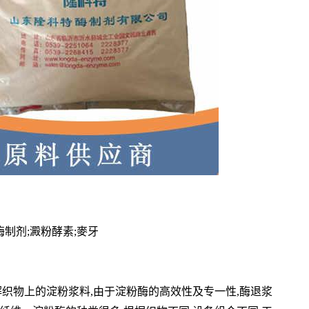
酶制剂;澱粉酵素;麥牙
织物上的淀粉浆料,由于淀粉酶的高效性及专一性,酶退浆