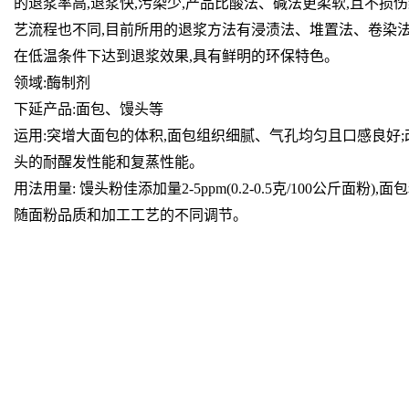
的退浆率高,退浆快,污染少,产品比酸法、碱法更柔软,且不损
艺流程也不同,目前所用的退浆方法有浸渍法、堆置法、卷染法
在低温条件下达到退浆效果,具有鲜明的环保特色。
领域:酶制剂
下延产品:面包、馒头等
运用:突增大面包的体积,面包组织细腻、气孔均匀且口感良好;
头的耐醒发性能和复蒸性能。
用法用量: 馒头粉佳添加量2-5ppm(0.2-0.5克/100公斤面粉),面包粉
随面粉品质和加工工艺的不同调节。