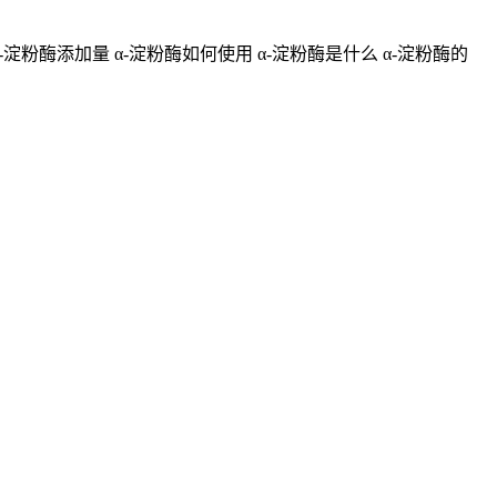
α-淀粉酶添加量 α-淀粉酶如何使用 α-淀粉酶是什么 α-淀粉酶的