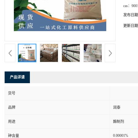
cas：
900
发布日期
更新日期
产品详请
货号
品牌
润泰
用途
酶制剂
0.00001%
砷含量