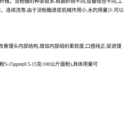
伤纤维。淀粉酶的种类很多,根据织物不同,设备组合不同,工
、连续洗等,由于淀粉酶退浆机械作用小,水的用量少,可以
改善馒头内部结构,增加内部组织柔软度,口感纯正,促进馒
5-15ppm(0.5-15克/100公斤面粉),具体用量可