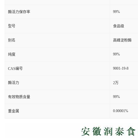
99%
酶活力保存率
型号
食品级
别名
高峰淀粉酶
99%
纯度
9001-19-8
CAS编号
酶活力
2万
99%
有效物质含量
0.00001%
重金属