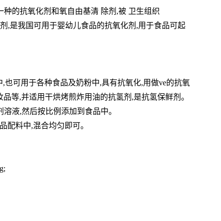
一种的抗氧化剂和氧自由基清 除剂,被 卫生组织
加剂,是我国可用于婴幼儿食品的抗氧化剂,用于食品可起
,也可用于各种食品及奶粉中,具有抗氧化,用做ve的抗氧
妆品等,并适用干烘烤煎炸用油的抗氢剂,是抗氢保鲜剂。
化剂溶液,然后按比例添加到食品中。
品配料中,混合均匀即可。
;