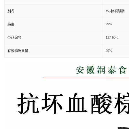
别名
Vc-棕榈酸酯
99%
纯度
137-66-6
CAS编号
99%
有效物质含量