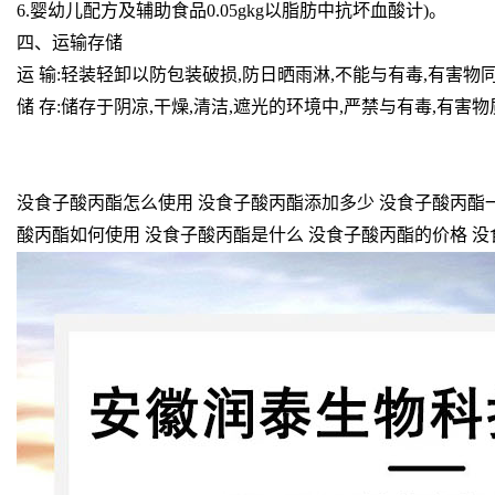
6.婴幼儿配方及辅助食品0.05gkg以脂肪中抗坏血酸计)。
四、运输存储
运 输:轻装轻卸以防包装破损,防日晒雨淋,不能与有毒,有害物
储 存:储存于阴凉,干燥,清洁,遮光的环境中,严禁与有毒,有害
没食子酸丙酯怎么使用 没食子酸丙酯添加多少 没食子酸丙酯一
酸丙酯如何使用 没食子酸丙酯是什么 没食子酸丙酯的价格 