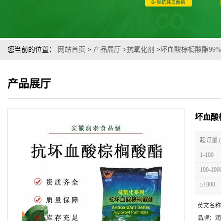
您当前的位置：
网站首页
>
产品展厅
>
抗氧化剂
>
坏血酸棕榈酸酯99%
产品展厅
坏血酸
起订量 
1-100
100-100
≥1000
英文名称
品牌：
润