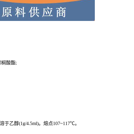
棕榈酸酯;
1g/4.5ml)。熔点107~117℃。