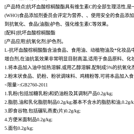
[产品特点]抗坏血酸棕榈酸酯具有维生素C的全部生理活性,是
(WHO)食品添加剂委员会评定为营养、、使用安全的食品添
到抗氧化、食品(油脂)护色、强化维生素C等效果。
[配料]抗坏血酸棕榈酸酯
[产品应用]抗氧化剂;护色剂。
L-抗坏血酸棕榈酸酯含油食品、食用油、动植物油及*化妆品中
增白剂,在油抗氢效果非常明显目耐高温,适用于食品原料、化
1.将本品加入油中加热溶解,或用乙醇溶解,配制成5%的抗氧
2.粉末状食品、奶粉、粉状调味料、鸡精粉等,可将本品加入食
<限量>:GB2760-2011
1.乳粉(包括加糖乳粉)和奶油粉及其调制产品0.2g/kg;
2.脂肪,油和乳化脂肪制品0.2g/kg;基本不含水的脂肪和油,0.2g/kg
3.即食谷物,包括碾轧燕麦(片)0.2g/kg;
4.方便米面制品0.2g/kg;
5.面包0.2g/kg;