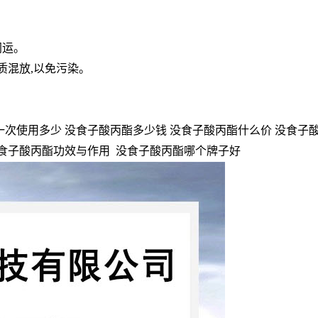
同运。
物质混放,以免污染。
次使用多少 没食子酸丙酯多少钱 没食子酸丙酯什么价 没食子酸
没食子酸丙酯功效与作用 没食子酸丙酯哪个牌子好