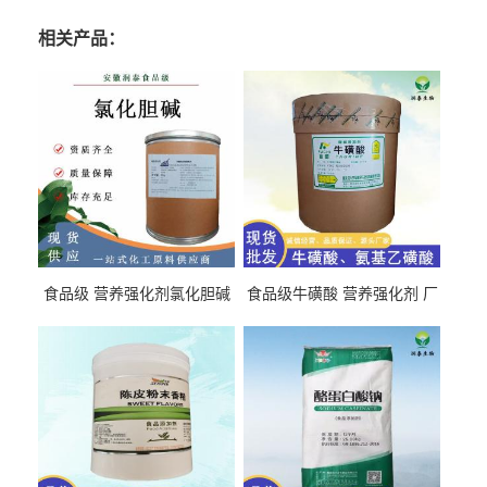
相关产品：
食品级 营养强化剂氯化胆碱
食品级牛磺酸 营养强化剂 厂
氯化胆碱 量大从优
直发 免费取样