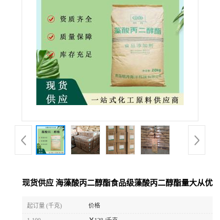
现货供应 海藻酸丙二醇酯食品级藻酸丙二醇酯量大从优
起订量 (千克)
价格