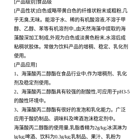
[产品级别]食品级
[产品性状]白色或略带黄白色的纤维状粉末或粗粉,几
乎无臭,无味。能溶于水、稀的有机酸溶液,不溶于甲
醇、乙醇、苯等有机溶剂中,,由天然海藻中提取的海
藻酸深加工制成,外观为白色或淡黄色粉末,水溶后成
粘稠状胶体。常做为饮料产品的增稠、稳定、乳化剂
使用。
[产品应用]
1、海藻酸丙二醇酯在食品行业中,作为增稠剂、乳化
剂及稳定剂使用。
2、海藻酸丙二醇酯具有较强的耐酸性,可应用于pH3-5
的酸性环境中。
3、海藻酸丙二醇酯有很好的发泡和乳化能力。广泛
应用于酸奶制品、调味料及啤酒泡沫稳定剂中。
海藻酸丙二醇酯的使用量,乳脂香精为2g/kg;冰淇淋为
lg/kg;啤酒、饮料为0.3g/kg;乳制品、果汁、乳粉为