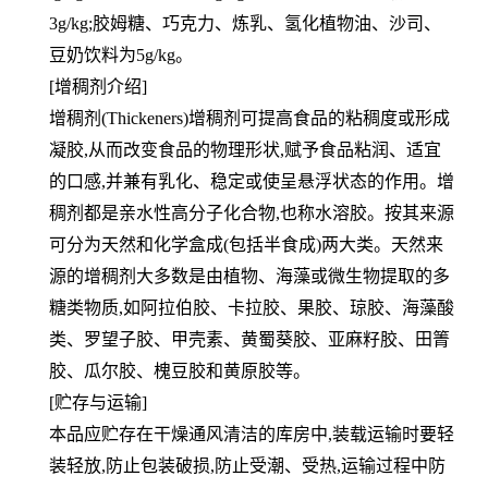
3g/kg;胶姆糖、巧克力、炼乳、氢化植物油、沙司、
豆奶饮料为5g/kg。
[增稠剂介绍]
增稠剂(Thickeners)增稠剂可提高食品的粘稠度或形成
凝胶,从而改变食品的物理形状,赋予食品粘润、适宜
的口感,并兼有乳化、稳定或使呈悬浮状态的作用。增
稠剂都是亲水性高分子化合物,也称水溶胶。按其来源
可分为天然和化学盒成(包括半食成)两大类。天然来
源的增稠剂大多数是由植物、海藻或微生物提取的多
糖类物质,如阿拉伯胶、卡拉胶、果胶、琼胶、海藻酸
类、罗望子胶、甲壳素、黄蜀葵胶、亚麻籽胶、田箐
胶、瓜尔胶、槐豆胶和黄原胶等。
[贮存与运输]
本品应贮存在干燥通风清洁的库房中,装载运输时要轻
装轻放,防止包装破损,防止受潮、受热,运输过程中防