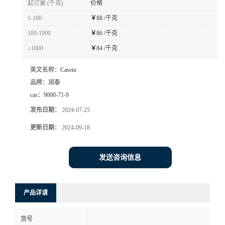
起订量 (千克)
价格
1-100
￥
88 /千克
100-1000
￥
86 /千克
≥1000
￥
84 /千克
英文名称：
Casein
品牌：
润泰
cas：
9000-71-9
发布日期：
2024-07-25
更新日期：
2024-09-18
发送咨询信息
产品详请
货号