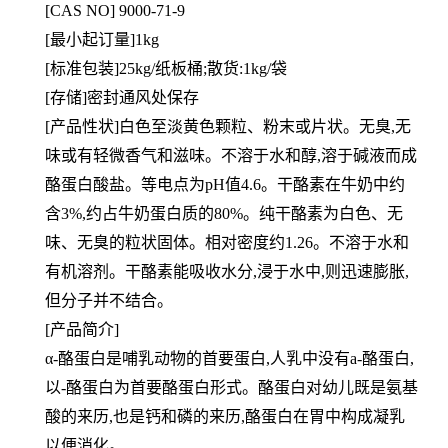
[CAS NO] 9000-71-9
[
最小起订量]1kg
[标准包装]25kg/纸板桶;散货:1kg/袋
[
存储]密封通风处保存
[产品性状]白色至淡黄色颗粒、粉末或片状。无臭,无
味或有轻微香气和滋味。不溶于水和醇,溶于碱液而成
酪蛋白酸盐。等电点为pH值4.6。干酪素在牛奶中约
含3%,约占牛奶蛋白质的80%。纯干酪素为白色、无
味、无臭的粒状固体。相对密度约1.26。不溶于水和
有机溶剂。干酪素能吸收水分,浸于水中,则迅速膨胀,
但分子并不结合。
[产品简介]
α-酪蛋白是哺乳动物的首要蛋白,人乳中没有a-酪蛋白,
以-酪蛋白为首要酪蛋白形式。酪蛋白对幼儿既是氨基
酸的来历,也是钙和磷的来历,酪蛋白在胃中构成凝乳
以便消化。