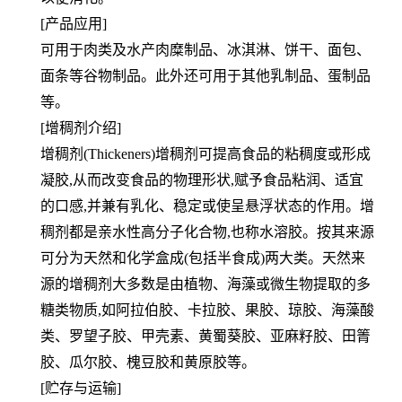
[产品应用]
可用于肉类及水产肉糜制品、冰淇淋、饼干、面包、
面条等谷物制品。此外还可用于其他乳制品、蛋制品
等。
[增稠剂介绍]
增稠剂(Thickeners)增稠剂可提高食品的粘稠度或形成
凝胶,从而改变食品的物理形状,赋予食品粘润、适宜
的口感,并兼有乳化、稳定或使呈悬浮状态的作用。增
稠剂都是亲水性高分子化合物,也称水溶胶。按其来源
可分为天然和化学盒成(包括半食成)两大类。天然来
源的增稠剂大多数是由植物、海藻或微生物提取的多
糖类物质,如阿拉伯胶、卡拉胶、果胶、琼胶、海藻酸
类、罗望子胶、甲壳素、黄蜀葵胶、亚麻籽胶、田箐
胶、瓜尔胶、槐豆胶和黄原胶等。
[贮存与运输]