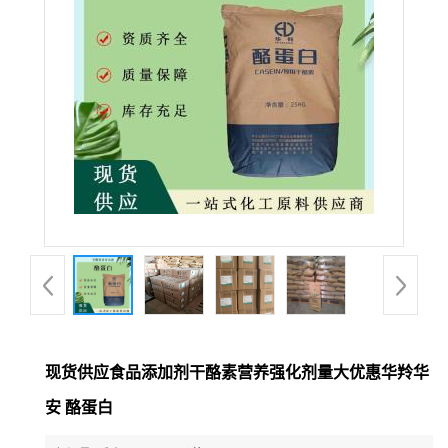
现货供应食品添加剂干酪素营养强化剂量大优惠华羚华
安 酪蛋白