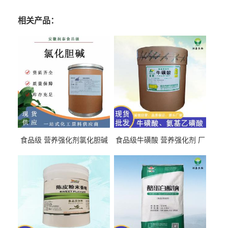
相关产品：
食品级 营养强化剂氯化胆碱
食品级牛磺酸 营养强化剂 厂
氯化胆碱 量大从优
直发 免费取样