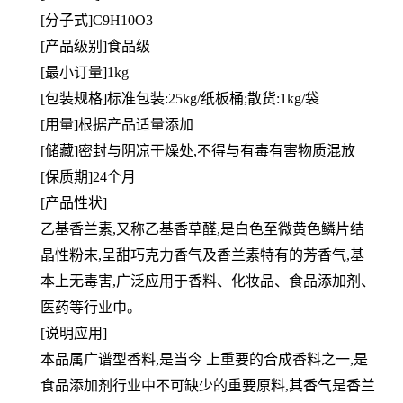
[分子式]C9H10O3
[产品级别]食品级
[最小订量]1kg
[包装规格]标准包装:25kg/纸板桶;散货:1kg/袋
[用量]根据产品适量添加
[储藏]密封与阴凉干燥处,不得与有毒有害物质混放
[保质期]24个月
[产品性状]
乙基香兰素,又称乙基香草醛,是白色至微黄色鳞片结
晶性粉末,呈甜巧克力香气及香兰素特有的芳香气,基
本上无毒害,广泛应用于香料、化妆品、食品添加剂、
医药等行业巾。
[说明应用]
本品属广谱型香料,是当今 上重要的合成香料之一,是
食品添加剂行业中不可缺少的重要原料,其香气是香兰