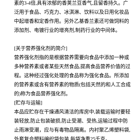
素的3-4倍,具有浓郁的香荚兰豆香气,且留香持久。广
泛用于食品、巧克力、冰淇淋、饮料以及日用化妆品
中起增香和定香作用。另外乙基香兰素还可做饲料的
添加剂、电镀行业的增亮剂,制药行业的中间体。
[关于营养强化剂的简介]
营养强化剂指的是根据营养需要向食品中添加一种或
多种营养素或者某些天然食品,提高食品营养价值的过
程。这种经过强化处理的食品称为强化食品。所添加
的营养素或含有营养素的物质(包括天然的和人工合成
的)称为食品营养强化剂。
[贮存与运输]
本品应贮存在干燥通风清洁的库房中,装载运输时要轻
装轻放,防止包装破损,防止受潮、受热,运输过程中防
止雨淋受潮，应与有毒物品隔离。内衬聚乙烯塑料袋,
外套复合塑料编织袋包装,每袋净重25千克。