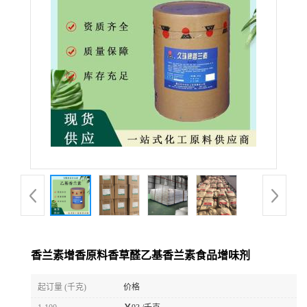
香兰素增香原料香草醛乙基香兰素食品增味剂
起订量 (千克)
价格