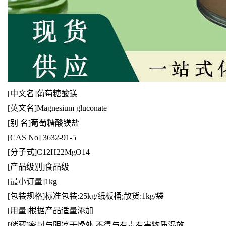
[中文名]葡萄糖酸镁
[英文名]Magnesium gluconate
[别 名]葡萄糖酸镁盐
[CAS No] 3632-91-5
[分子式]C12H22MgO14
[产品级别]食品级
[最小订量]1kg
[包装规格]标准包装:25kg/纸板桶;散货:1kg/袋
[用量]根据产品适量添加
[储藏]密封与阴凉干燥处,不得与有毒有害物质混放