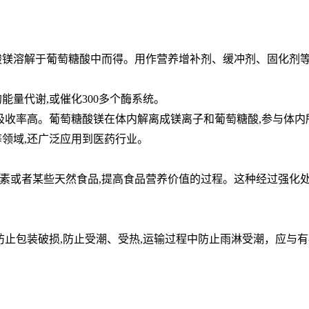
酸镁溶解于葡萄糖酸中而得。用作营养增补剂、缓冲剂、固化剂
能量代谢,或催化300多个酶系统。
吸收率高。葡萄糖酸镁在体内解离成镁离子和葡萄糖酸,参与体内所
领域,还广泛应用到医药行业。
素或者某些天然食品,提高食品营养价值的过程。这种经过强化
防止包装破损,防止受潮、受热,运输过程中防止雨淋受潮，应与有