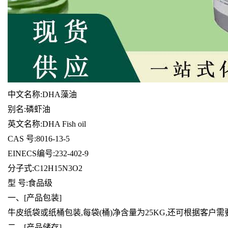
中文名称:DHA藻油
别名:磷虾油
英文名称:DHA Fish oil
CAS 号:8016-13-5
EINECS编号:232-402-9
分子式:C12H15N3O2
型 号:食品级
一、[产品包装]
牛皮纸袋或纸桶包装,每袋(桶)净含量为25KG,还可根据客户
二、
[
产品储存]