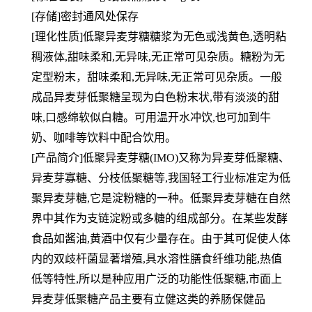
[存储]密封通风处保存
[理化性质]低聚异麦芽糖糖浆为无色或浅黄色,透明粘
稠液体,甜味柔和,无异味,无正常可见杂质。糖粉为无
定型粉末，甜味柔和,无异味,无正常可见杂质。一般
成品异麦芽低聚糖呈现为白色粉末状,带有淡淡的甜
味,口感绵软似白糖。可用温开水冲饮,也可加到牛
奶、咖啡等饮料中配合饮用。
[产品简介]低聚异麦芽糖(IMO)又称为异麦芽低聚糖、
异麦芽寡糖、分枝低聚糖等,我国轻工行业标准定为低
聚异麦芽糖,它是淀粉糖的一种。低聚异麦芽糖在自然
界中其作为支链淀粉或多糖的组成部分。在某些发酵
食品如酱油,黄酒中仅有少量存在。由于其可促使人体
内的双歧杆菌显著增殖,具水溶性膳食纤维功能,热值
低等特性,所以是种应用广泛的功能性低聚糖,市面上
异麦芽低聚糖产品主要有立健这类的养肠保健品