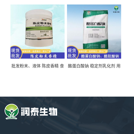
氯化胆碱 量大从优
直发 免费取样
批发粉末、液体 陈皮香精 食
酪蛋白酸钠 稳定剂乳化剂 用
品级 水溶 油溶型
于食品饮料肉制品