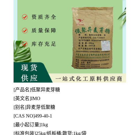
[产品名]低聚异麦芽糖
[英文名]IMO
[别名]异麦芽低聚糖
[CAS NO]499-40-1
[最小起订量]1kg
[标准包装]25kg/纸板桶;散货:1kg/袋