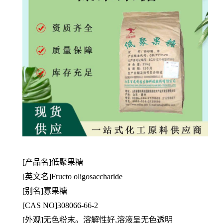
[产品名]低聚果糖
[英文名]Fructo oligosaccharide
[别名]寡果糖
[CAS NO]308066-66-2
[
外观]无色粉末。溶解性好,溶液呈无色透明