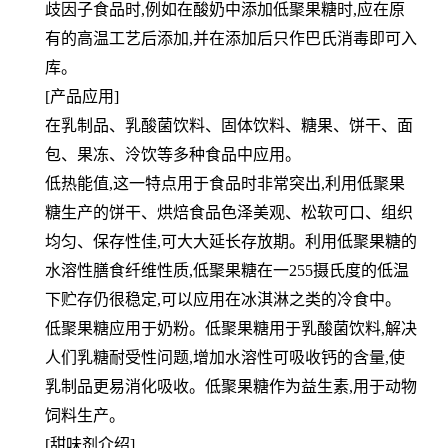
歧因子食品时,例如在酸奶中添加低聚果糖时,应在原
有的高温工艺后添加,并在添加后只作巴氏消毒即可入
库。
[产品应用]
在乳制品、乳酸菌饮料、固体饮料、糖果、饼干、面
包、果冻、泠饮等多种食品中应用。
低热能值,这一特点用于食品时非常突出,利用低聚果
糖生产的饼干、烘焙食品色泽美观、松软可口、组织
均匀、保存性佳,可大大延长存放期。利用低聚果糖的
水溶性膳食纤维性质,低聚果糖在一255摄氏度的低温
下贮存仍很稳定,可以应用在冰淇淋之类的冷食中。
低聚果糖应用于奶粉。低聚果糖用于乳酸菌饮料,解决
人们乳糖耐受性问题,增加水溶性可吸收钙的含量,使
乳制品更易消化吸收。低聚果糖作为益生素,用于动物
饲料生产。
[甜味剂介绍]