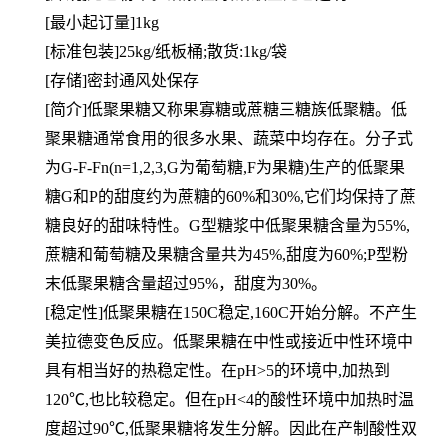
[最小起订量]1kg
[标准包装]25kg/纸板桶;散货:1kg/袋
[存储]密封通风处保存
[简介]低聚果糖又称果寡糖或蔗糖三糖族低聚糖。低
聚果糖通常食用的很多水果、蔬菜中均存在。分子式
为G-F-Fn(n=1,2,3,G为葡萄糖,F为果糖)生产的低聚果
糖G和P的甜度约为蔗糖的60%和30%,它们均保持了蔗
糖良好的甜味特性。G型糖浆中低聚果糖含量为55%,
蔗糖和葡萄糖及果糖含量共为45%,甜度为60%;P型粉
末低聚果糖含量超过95%，甜度为30%。
[稳定性]低聚果糖在150C稳定,160C开始分解。不产生
美拉德变色反应。低聚果糖在中性或接近中性环境中
具有相当好的热稳定性。在pH>5的环境中,加热到
120℃,也比较稳定。但在pH<4的酸性环境中加热时温
度超过90℃,低聚果糖将发生分解。因此在产制酸性双