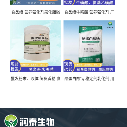
食品级 营养强化剂氯化胆碱
食品级牛磺酸 营养强化剂 厂
氯化胆碱 量大从优
直发 免费取样
批发粉末、液体 陈皮香精 食
酪蛋白酸钠 稳定剂乳化剂 用
品级 水溶 油溶型
于食品饮料肉制品