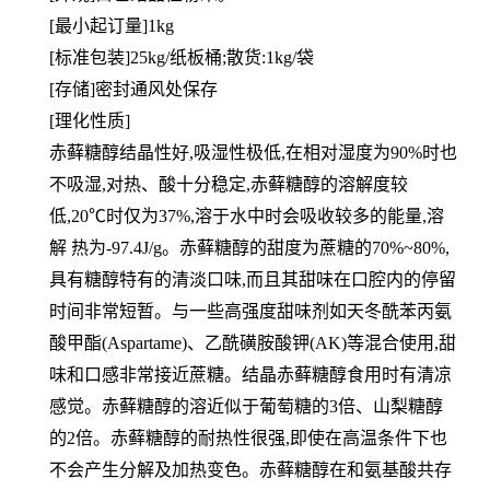
[最小起订量]1kg
[标准包装]25kg/纸板桶;散货:1kg/袋
[存储]密封通风处保存
[理化性质]
赤藓糖醇结晶性好,吸湿性极低,在相对湿度为90%时也
不吸湿,对热、酸十分稳定,赤藓糖醇的溶解度较
低,20℃时仅为37%,溶于水中时会吸收较多的能量,溶
解 热为-97.4J/g。赤藓糖醇的甜度为蔗糖的70%~80%,
具有糖醇特有的清淡口味,而且其甜味在口腔内的停留
时间非常短暂。与一些高强度甜味剂如天冬酰苯丙氨
酸甲酯(Aspartame)、乙酰磺胺酸钾(AK)等混合使用,甜
味和口感非常接近蔗糖。结晶赤藓糖醇食用时有清凉
感觉。赤藓糖醇的溶近似于葡萄糖的3倍、山梨糖醇
的2倍。赤藓糖醇的耐热性很强,即使在高温条件下也
不会产生分解及加热变色。赤藓糖醇在和氨基酸共存