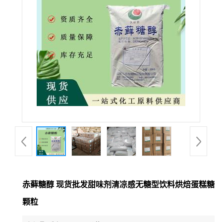
赤藓糖醇 现货批发甜味剂清凉感无糖型饮料烘焙蛋糕糖
颗粒