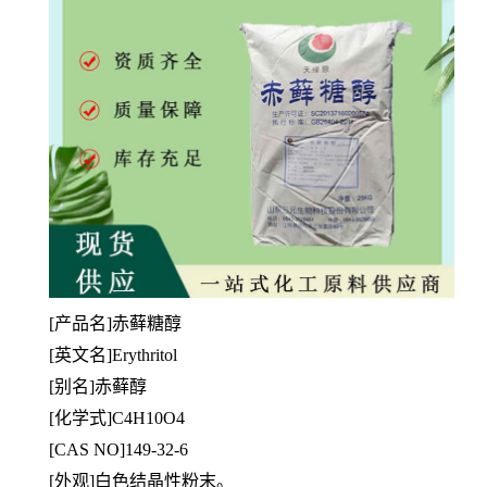
[产品名]赤藓糖醇
[英文名]Erythritol
[别名]赤藓醇
[
化学式]C4H10O4
[CAS NO]149-32-6
[外观]白色结晶性粉末。