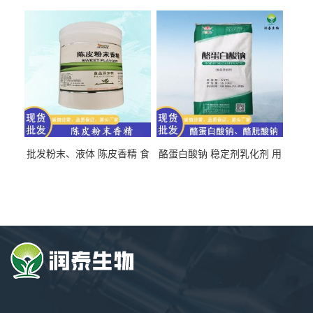
氯化胆碱 量大从优
直发 免费取样
批发粉末、液体 陈皮香精 食
酪蛋白酸钠 稳定剂乳化剂 用
品级 水溶 油溶型
于食品饮料肉制品