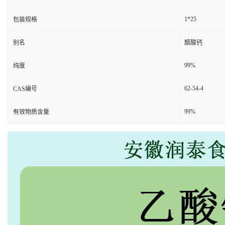
1*25
包装规格
别名
醋酸钙
99%
纯度
62-54-4
CAS编号
99%
有效物质含量