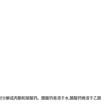
0°℃时分解成丙酮和碳酸钙。醋酸钙易溶于水,醋酸钙微溶于乙醇