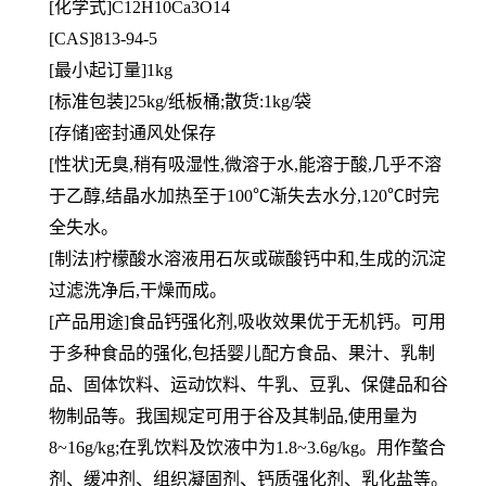
[化学式]C12H10Ca3O14
[CAS]813-94-5
[
最小起订量]1kg
[标准包装]25kg/纸板桶;散货:1kg/袋
[
存储]密封通风处保存
[性状]无臭,稍有吸湿性,微溶于水,能溶于酸,几乎不溶
于乙醇,结晶水加热至于100℃渐失去水分,120℃时完
全失水。
[制法]柠檬酸水溶液用石灰或碳酸钙中和,生成的沉淀
过滤洗净后,干燥而成。
[产品用途]食品钙强化剂,吸收效果优于无机钙。可用
于多种食品的强化,包括婴儿配方食品、果汁、乳制
品、固体饮料、运动饮料、牛乳、豆乳、保健品和谷
物制品等。我国规定可用于谷及其制品,使用量为
8~16g/kg;在乳饮料及饮液中为1.8~3.6g/kg。用作螯合
剂、缓冲剂、组织凝固剂、钙质强化剂、乳化盐等。