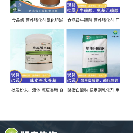
食品级 营养强化剂氯化胆碱
食品级牛磺酸 营养强化剂 厂
氯化胆碱 量大从优
直发 免费取样
批发粉末、液体 陈皮香精 食
酪蛋白酸钠 稳定剂乳化剂 用
品级 水溶 油溶型
于食品饮料肉制品