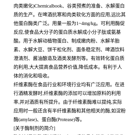
肉类嫩化)Che
micalbook、谷类预煮的准备、水解蛋白
质的生产。在啤酒抗寒和肉类软化方面的应用,远比其
他蛋白酶类广泛。用量
一般为1~4mg/kg。
可利用酶促
反应,使食品大分子的蛋白质水解成小分子肽或氨基
酸。用于水解动植物蛋白、制成嫩肉粉、水解羊胎
素、水
解大豆、饼干松化剂、面条稳定剂、啤酒饮料
澄清剂、酱油酿造及酒类发酵剂等。有效转化蛋白质
的利用,大大提高食品
营养价值,降低成本。有利于人
体的消化和吸收。
纤维素酶在食品行业和环境行业均有广泛应用。在进
行酒精发酵时,纤维素酶的添加可以增加原料的利用
率,并对酒质有
所提升。
由于纤维素酶难以提纯,实际
应用时一般还含有半纤维素酶和其他相关的酶,如淀粉
酶(amylase)、蛋白酶(Protease)
等。
[关于酶制剂的简介]