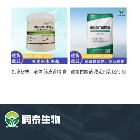
氯化胆碱 量大从优
直发 免费取样
批发粉末、液体 陈皮香精 食
酪蛋白酸钠 稳定剂乳化剂 用
品级 水溶 油溶型
于食品饮料肉制品