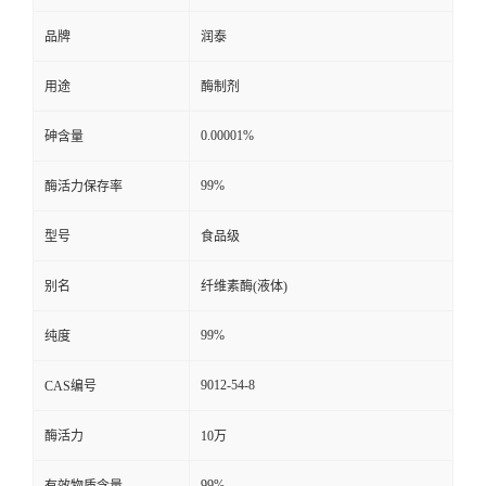
品牌
润泰
用途
酶制剂
0.00001%
砷含量
99%
酶活力保存率
型号
食品级
别名
纤维素酶(液体)
99%
纯度
9012-54-8
CAS编号
酶活力
10万
99%