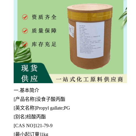
一.基本简介
[产品名称]没食子酸丙酯
[英文名称]Propyl gallate;PG
[别名]棓酸丙酯
[CAS NO]121-79-9
[最小起订量]1kg