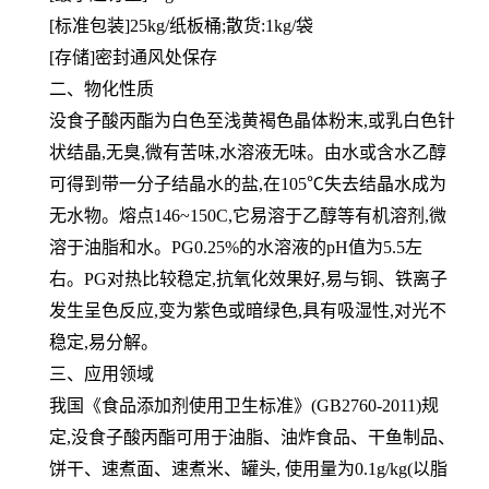
[标准包装]25kg/纸板桶;散货:1kg/袋
[存储]密封通风处保存
二、物化性质
没食子酸丙酯为白色至浅黄褐色晶体粉末,或乳白色针
状结晶,无臭,微有苦味,水溶液无味。由水或含水乙醇
可得到带一分子结晶水的盐,在105℃失去结晶水成为
无水物。熔点146~150C,它易溶于乙醇等有机溶剂,微
溶于油脂和水。PG0.25%的水溶液的pH值为5.5左
右。PG对热比较稳定,抗氧化效果好,易与铜、铁离子
发生呈色反应,变为紫色或暗绿色,具有吸湿性,对光不
稳定,易分解。
三、应用领域
我国《食品添加剂使用卫生标准》(GB2760-2011)规
定,没食子酸丙酯可用于油脂、油炸食品、干鱼制品、
饼干、速煮面、速煮米、罐头, 使用量为0.1g/kg(以脂