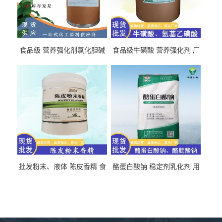
食品级 营养强化剂氯化胆碱
食品级牛磺酸 营养强化剂 厂
氯化胆碱 量大从优
直发 免费取样
批发粉末、液体 陈皮香精 食
酪蛋白酸钠 稳定剂乳化剂 用
品级 水溶 油溶型
于食品饮料肉制品