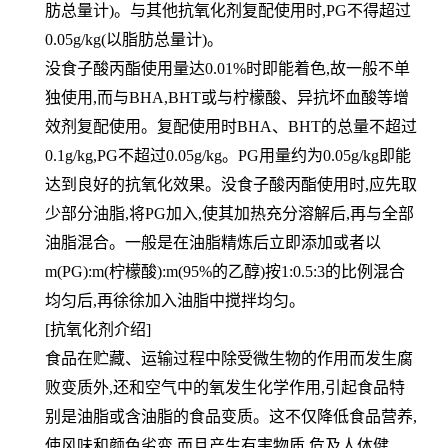
肪总量计)。与其他抗氧化剂复配使用时,PG不得超过
0.05g/kg(以脂肪总量计)。
没食子酸丙酯使用量达0.01%时即能着色,故一般不单
独使用,而与BHA,BHT或与柠檬酸、异抗坏血酸等增
效剂复配使用。复配使用时BHA、BHT的总量不超过
0.1g/kg,PG不超过0.05g/kg。PG用量约为0.05g/kg即能
达到良好的抗氧化效果。没食子酸丙酯使用时,应先取
少部分油脂,将PG加入,使其加热充分溶解后,再与全部
油脂混合。一般是在油脂精炼后立即添加或者以
m(PG):m(柠檬酸):m(95%的乙醇)按1:0.5:3的比例混合
均匀后,再徐徐加入油脂中搅拌均匀。
[抗氧化剂介绍]
食品在贮藏、运输过程中除受微生物的作用而发生腐
败变质外,还和空气中的氧发生化学作用,引起食品特
别是油脂或含油脂的食品变质。这不仅降低食品营养,
使风味和颜色劣变,而且产生有害物质,危及人体健