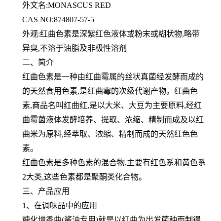
外文名:MONASCUS RED
CAS NO:874807-57-5
外观:红曲色素是深紫红色液体或粉末或糊状物,略带
异臭,不溶于油脂及非极性溶剂
二、简介
红曲色素是一种由红曲霉属的丝状真菌经发酵而成的
的天然食用色素,是红曲霉的次级代谢产物。红曲色
素,商品名
叫红曲红,是以大米、大豆为主要原料,经红
曲霉菌液体发酵培养、提取、浓缩、精制而成及以红
曲米为原料,经萃取、浓
缩、精制而成的天然红色色
素。
红曲色素是多种色素的混合物,主要有红色系和黄色系
2大类,这些色素都是聚酮类化合物。
三、产品应用
1、在调味品中的应用
糖化增香曲(酱油专用)就是以红曲为出发菌种而制得