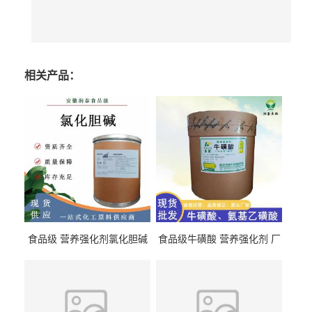
相关产品：
食品级 营养强化剂氯化胆碱
食品级牛磺酸 营养强化剂 厂
氯化胆碱 量大从优
直发 免费取样