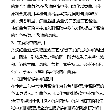
的复合红曲菌种,在酱油酿造中使用糖化增香曲,可使
原料全氮利用率
和酱油出品率提高,同时酱油鲜艳红
润、清香明显、鲜而后甜,质量优于普通工艺酱油。
将红曲色素粉直接加入到酱醅中参与发酵,提高了酱油
的红色指数,了酱油的风味。
2、在酒类中的应用
丹溪红曲酒是采取压滤工艺,保留了发酵过程中的粗蛋
白、醋液、矿物质及少量的醛、酯等物质,具有香气浓
郁、酒味甘
醇、风味、营养丰富等特点。另外还有陆
公红、永春、琅峰山等种类的红曲酒。
3、在腌制蔬菜中的应用
在传统工艺中常使用酱油作为着色剂腌菜,使酱腌菜的
色泽更诱人。红曲色素可以作为腌制蔬菜中外加色素,
通过物理吸
附作用渗入蔬菜内部。蔬菜细胞在腌制过
程中,细胞膜变成全透性膜,蔬菜细胞就能吸附其他辅