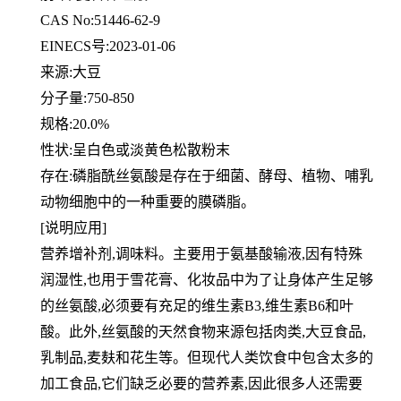
CAS No:51446-62-9
EINECS号:2023-01-06
来源:大豆
分子量:750-850
规格:20.0%
性状:呈白色或淡黄色松散粉末
存在:磷脂酰丝氨酸是存在于细菌、酵母、植物、哺乳
动物细胞中的一种重要的膜磷脂。
[说明应用]
营养增补剂,调味料。主要用于氨基酸输液,因有特殊
润湿性,也用于雪花膏、化妆品中为了让身体产生足够
的丝氨酸,必须
要有充足的维生素B3,维生素B6和叶
酸。此外,丝氨酸的天然食物来源包括肉类,大豆食品,
乳制品,麦麸和花生等。但现代
人类饮食中包含太多的
加工食品,它们缺乏必要的营养素,因此很多人还需要