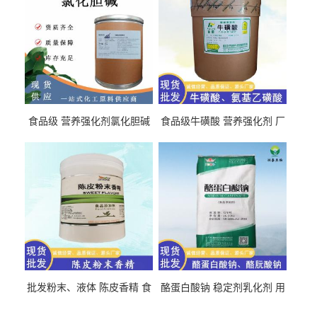
食品级 营养强化剂氯化胆碱
食品级牛磺酸 营养强化剂 厂
氯化胆碱 量大从优
直发 免费取样
批发粉末、液体 陈皮香精 食
酪蛋白酸钠 稳定剂乳化剂 用
品级 水溶 油溶型
于食品饮料肉制品