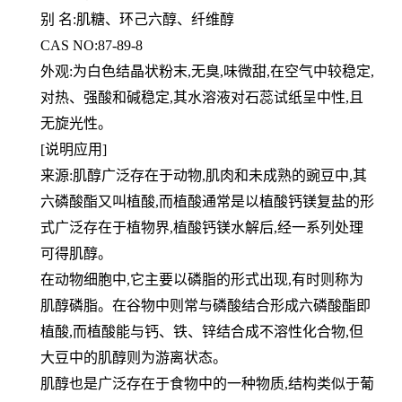
别 名:肌糖、环己六醇、纤维醇
CAS NO:87-89-8
外观:为白色结晶状粉末,无臭,味微甜,在空气中较稳定,
对热、强酸和碱稳定,其水溶液对石蕊试纸呈中性,且
无旋光性。
[说明应用]
来源:肌醇广泛存在于动物,肌肉和未成熟的豌豆中,其
六磷酸酯又叫植酸,而植酸通常是以植酸钙镁复盐的形
式广泛存在于
植物界,植酸钙镁水解后,经一系列处理
可得肌醇。
在动物细胞中,它主要以磷脂的形式出现,有时则称为
肌醇磷脂。在谷物中则常与磷酸结合形成六磷酸酯即
植酸,而植酸能
与钙、铁、锌结合成不溶性化合物,但
大豆中的肌醇则为游离状态。
肌醇也是广泛存在于食物中的一种物质,结构类似于葡