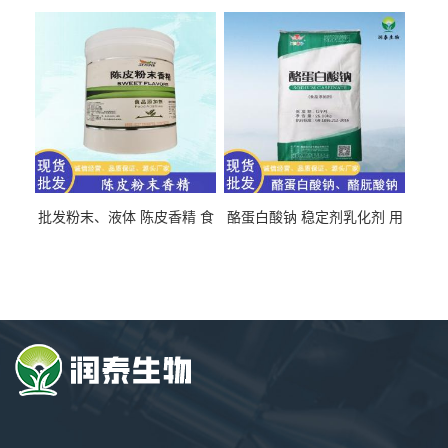
氯化胆碱 量大从优
直发 免费取样
批发粉末、液体 陈皮香精 食
酪蛋白酸钠 稳定剂乳化剂 用
品级 水溶 油溶型
于食品饮料肉制品