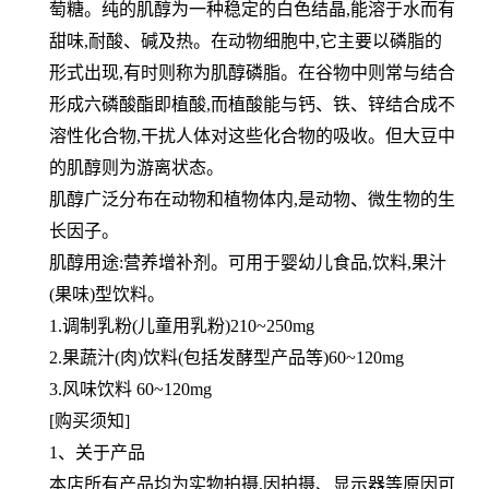
萄糖。纯的肌醇为一种稳定的白色结晶,能溶于水而有
甜味,耐酸、
碱及热。在动物细胞中,它主要以磷脂的
形式出现,有时则称为肌醇磷脂。在谷物中则常与结合
形成六磷酸酯即植酸,而植
酸能与钙、铁、锌结合成不
溶性化合物,干扰人体对这些化合物的吸收。但大豆中
的肌醇则为游离状态。
肌醇广泛分布在动物和植物体内,是动物、微生物的生
长因子。
肌醇用途:营养增补剂。可用于婴幼儿食品,饮料,果汁
(果味)型饮料。
1.调制乳粉(儿童用乳粉)210~250mg
2.果蔬汁(肉)饮料(包括发酵型产品等)60~120mg
3.风味饮料 60~120mg
[购买须知]
1、关于产品
本店所有产品均为实物拍摄,因拍摄、显示器等原因可