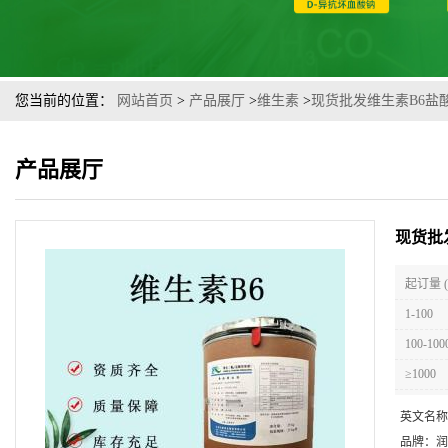
您当前的位置：
网站首页
>
产品展厅
>
维生素
>
现货批发维生素B6盐
产品展厅
现货批
起订量 
1-100
100-100
≥1000
英文名称
品牌：
润